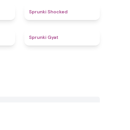
5
4.5
Sprunki Shocked
4.6
4.6
Sprunki Gyat