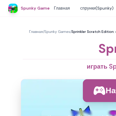
Spunky Game
Главная
спрунки(Spunky)
Главная
/
Spunky Games
/
Sprinkler Scratch Edition:
Sp
играть Sp
На