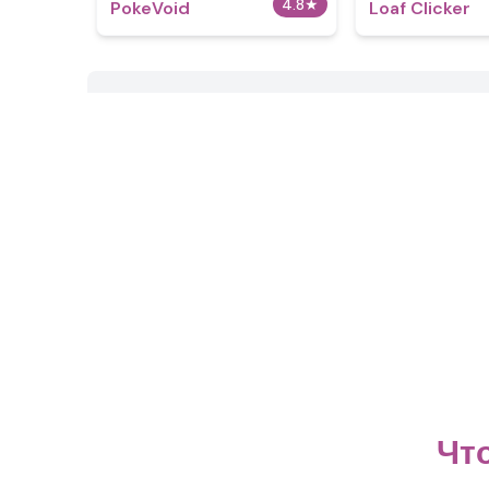
4.8
★
PokeVoid​
Loaf Clicker
Что