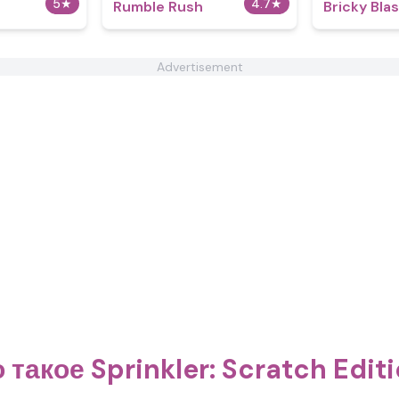
5
★
4.7
★
Rumble Rush
Bricky Blas
Advertisement
 такое Sprinkler: Scratch Edit