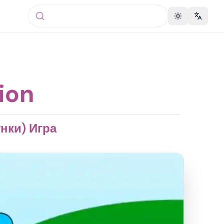
Toggle theme
Change 
ion
унки) Игра