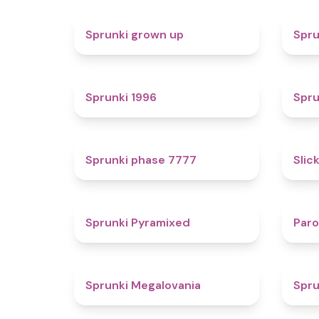
4.4
Sprunki grown up
Spru
5
Sprunki 1996
Spru
5
Sprunki phase 7777
Slic
4.3
Sprunki Pyramixed
Par
4.5
Sprunki Megalovania
Spru