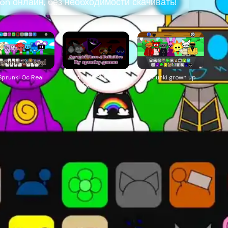
tion онлайн, без необходимости скачивать!
Sprunki Oc Real
Sprunki Phase 4
Sprunki grown up
Definitive