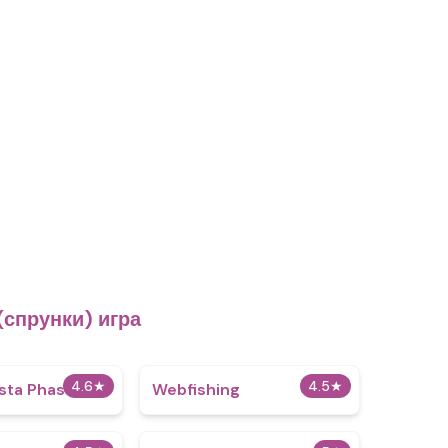
спрунки) игра
4.6
★
4.5
★
sta Phase 4
Webfishing