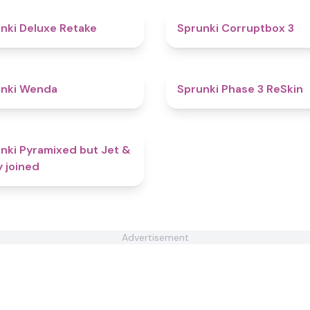
4.1
nki Deluxe Retake
Sprunki Corruptbox 3
5
unki Wenda
Sprunki Phase 3 ReSkin
4.9
nki Pyramixed but Jet &
y joined
Advertisement