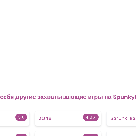
 себя другие захватывающие игры на Spunky(
5
★
4.6
★
2048
Sprunki Ko