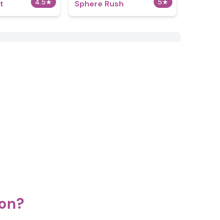
4.5
★
5
★
t
Sphere Rush
ion?