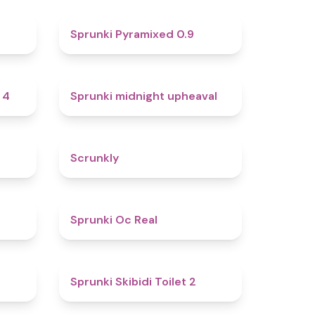
4.6
4.7
Sprunki Pyramixed 0.9
4.7
4.9
 4
Sprunki midnight upheaval
4.8
4.7
Scrunkly
4.4
4.5
Sprunki Oc Real
4.9
4.7
Sprunki Skibidi Toilet 2