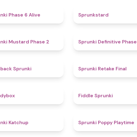
4.8
nki Phase 6 Alive
Sprunkstard
4.3
nki Mustard Phase 2
Sprunki Definitive Phase
4.4
kback Sprunki
Sprunki Retake Final
4.3
odybox
Fiddle Sprunki
4
nki Katchup
Sprunki Poppy Playtime