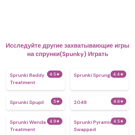
Исследуйте другие захватывающие игры
на спрунки(Spunky) Играть
4.5
★
4.4
★
Sprunki Raddy
Sprunki Sprunged
Treatment
5
★
4.6
★
Sprunki Spupil
2048
4.9
★
4.5
★
Sprunki Wenda
Sprunki Pyramixed
Treatment
Swapped