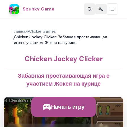
Spunky Game
Change langu
Главная
/
Clicker Games
Chicken Jockey Clicker: Забавная простаивающая
/
игра с участием Жокея на курице
Chicken Jockey Clicker
Забавная простаивающая игра с
участием Жокея на курице
Начать игру