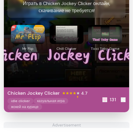
Играть в Chicken Jockey Clicker онлайн,
скачивание не требуется!
Mr Flip
Chill Clicker
Ticci Toby Game
Chicken Jockey Clicker
4.7
131
idle clicker
казуальная игра
жокей на курице
Advertisement