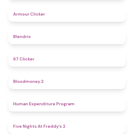
4.3
Armour Clicker
4.6
Blendrix
4.3
67 Clicker
4.6
Bloodmoney 2
4.7
Human Expenditure Program
4.8
Five Nights At Freddy's 2