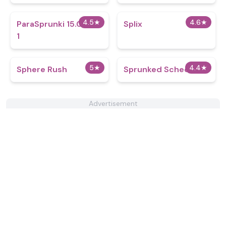
4.5
★
4.6
★
ParaSprunki 15.0 Part
Splix
1
5
★
4.4
★
Sphere Rush
Sprunked Schec
Advertisement