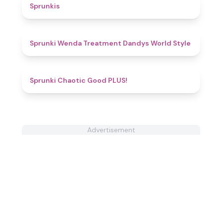
4.4
Sprunkis
4.8
Sprunki Wenda Treatment Dandys World Style
4.8
Sprunki Chaotic Good PLUS!
Advertisement