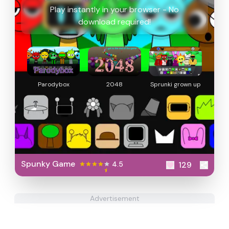
Play instantly in your browser - No
download required!
Parodybox
2048
Sprunki grown up
Spunky Game
4.5
129
Advertisement