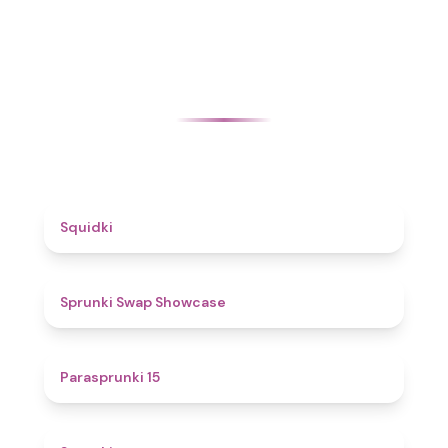
4.6
Squidki
4.6
Sprunki Swap Showcase
5
Parasprunki 15
4.4