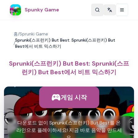
Spunky Game
Change langu
홈
/
Sprunki Game
Sprunki(스프런키) But Best: Sprunki(스프런키) But
/
Best에서 비트 믹스하기
Sprunki(스프런키) But Best: Sprunki(스프
런키) But Best에서 비트 믹스하기
게임 시작
다운로드 없이 Sprunki(스프런키) But Best를 온
라인으로 플레이하세요! 지금 바로 음악을 만드세
요.