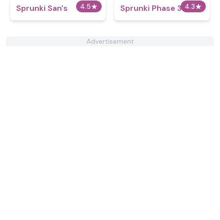
4.5
★
4.3
★
Sprunki San's
Sprunki Phase 3 Alive
Advertisement