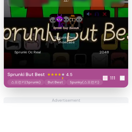
Sprunki Swap
Showcase
Sprunki Oc Real
2048
Sprunki But Best
4.5
111
스프런키(Sprunki)
But Best
Spunky(스프런키)
Advertisement