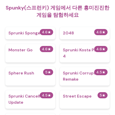
Spunky(스프런키) 게임에서 다른 흥미진진한
게임을 탐험하세요
4.6
★
4.6
★
Sprunki Spongebob
2048
4.6
★
4.6
★
Monster Go
Sprunki Kosta Phase
4
5
★
4.5
★
Sphere Rush
Sprunki Corruptbox 3
Remake
4.5
★
5
★
Sprunki Cancelled
Street Escape
Update