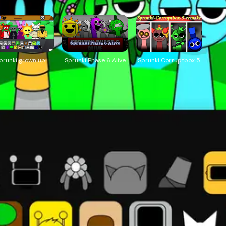
prunki grown up
Sprunki Phase 6 Alive
Sprunki Corruptbox 5