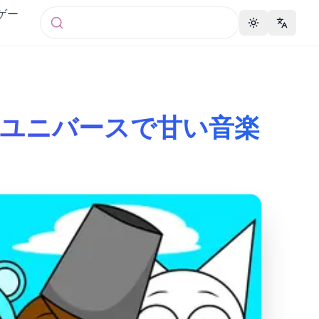
 ゲー
Toggle theme
Change 
ンディーユニバースで甘い音楽