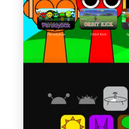
Parodybox
Orbit Kick
S