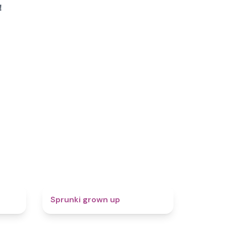
！
5
4.4
Sprunki grown up