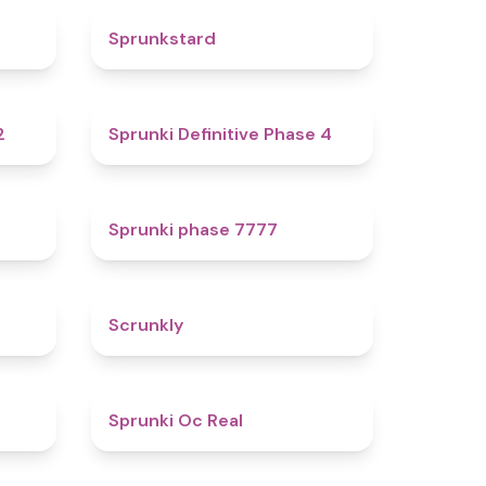
4.7
4.6
Sprunkstard
4.3
4.7
2
Sprunki Definitive Phase 4
4.6
5
Sprunki phase 7777
4.8
4.7
Scrunkly
4.4
4.5
Sprunki Oc Real