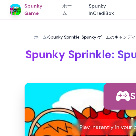
Spunky
ホー
Spunky
Game
ム
InCrediBox
ホーム
/
Spunky Sprinkle: Spunky ゲーム
Spunky Sprink
S
Play instantly in your