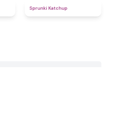
4.8
4
Sprunki Katchup