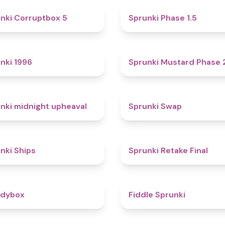
4.9
nki Corruptbox 5
Sprunki Phase 1.5
5
nki 1996
Sprunki Mustard Phase 
4.9
nki midnight upheaval
Sprunki Swap
4.3
nki Ships
Sprunki Retake Final
4.3
odybox
Fiddle Sprunki