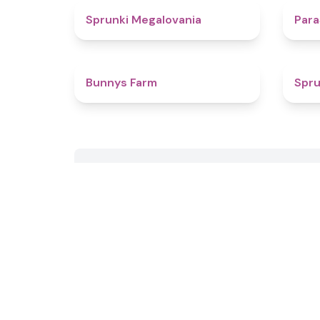
4.5
Sprunki Megalovania
Para
4.4
Bunnys Farm
Spru