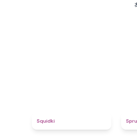
4.6
Squidki
Spr