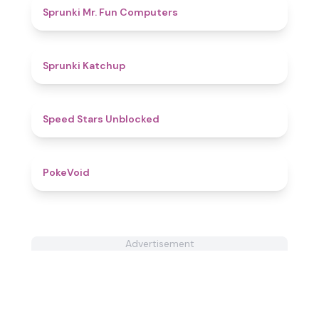
4.3
Sprunki Mr. Fun Computers
4
Sprunki Katchup
4.8
Speed Stars Unblocked
4.8
PokeVoid​
Advertisement