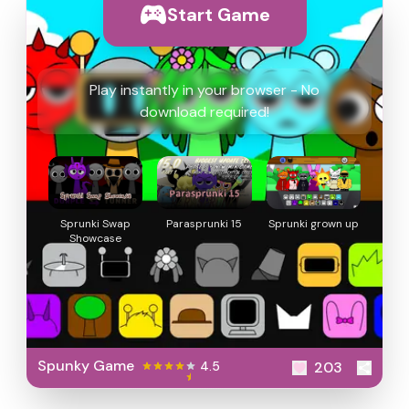
Start Game
Play instantly in your browser - No
download required!
Sprunki Swap
Parasprunki 15
Sprunki grown up
Showcase
Spunky Game
4.5
203