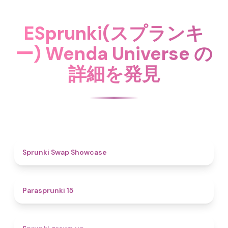
ESprunki(スプランキ
ー) Wenda Universe の
詳細を発見
4.6
Sprunki Swap Showcase
5
Parasprunki 15
4.4