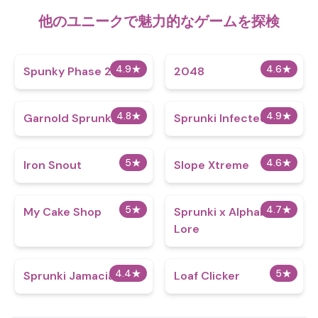
他のユニークで魅力的なゲームを探検
4.9
★
4.6
★
Spunky Phase 2
2048
4.8
★
4.9
★
Garnold Sprunki
Sprunki Infected War
5
★
4.6
★
Iron Snout
Slope Xtreme
5
★
4.7
★
My Cake Shop
Sprunki x Alphabet
Lore
4.4
★
5
★
Sprunki Jamacian
Loaf Clicker