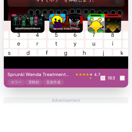
Sprunki Mustard
Sprunki Retake
Sprunki DX
Phase 2
Final
Sprunki Wenda Treatment
4.7
163
2.0
ホラー
実験的
音楽作成
Advertisement