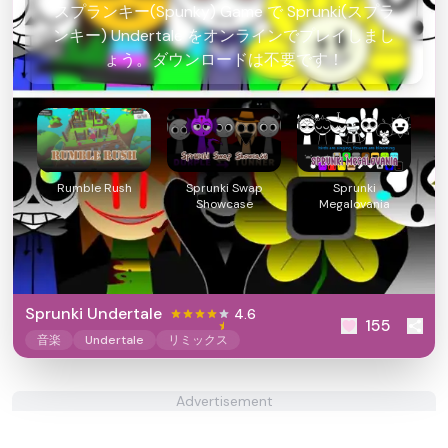
スプランキー(Spunky) Game で Sprunki(スプラ
ンキー) Undertale をオンラインでプレイしまし
ょう。ダウンロードは不要です！
Rumble Rush
Sprunki Swap
Sprunki
Showcase
Megalovania
Sprunki Undertale
4.6
155
音楽
Undertale
リミックス
Advertisement