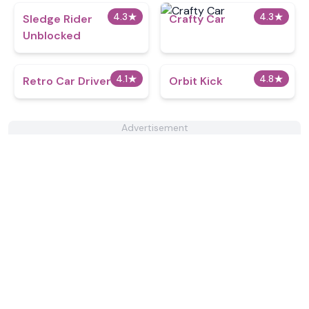
4.3
★
4.3
★
Sledge Rider
Crafty Car
Unblocked
4.1
★
4.8
★
Retro Car Driver
Orbit Kick
Advertisement