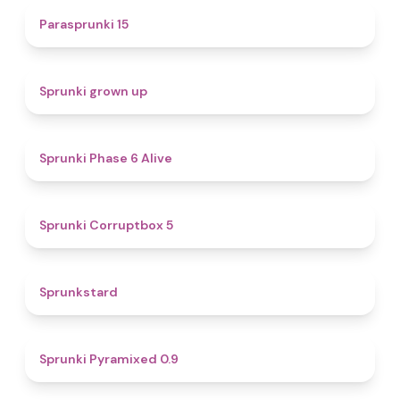
5
Parasprunki 15
4.4
Sprunki grown up
4.8
Sprunki Phase 6 Alive
4.9
Sprunki Corruptbox 5
4.6
Sprunkstard
4.7
Sprunki Pyramixed 0.9