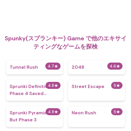
Spunky(スプランキー) Game で他のエキサイ
ティングなゲームを探検
4.7
★
4.6
★
Tunnel Rush
2048
4.8
★
5
★
Sprunki Definitive
Street Escape
Phase 4 Saved
Archive
4.8
★
5
★
Sprunki Pyramixed
Neon Rush
But Phase 3