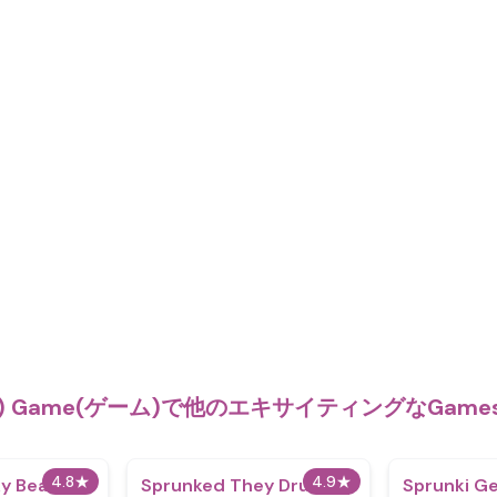
y) Game(ゲーム)で他のエキサイティングなGam
4.8
★
4.9
★
y Beats
Sprunked They Drunk
Sprunki G