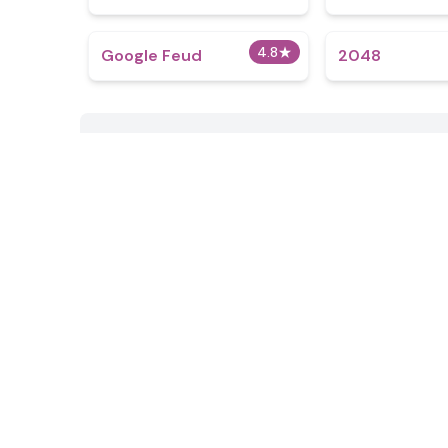
4.8
★
Google Feud
2048