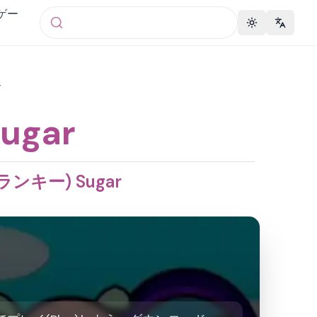
 ゲー
Toggle theme
Change 
r
ugar
ンキー) Sugar