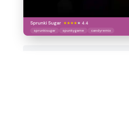
Sprunki Sugar
4.4
sprunkisugar
spunkygame
candyremix