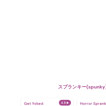
スプランキー(spunk
4.8
★
Get Yoked
Horror Sprank