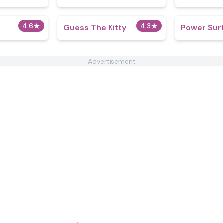
4.6
★
4.3
★
Guess The Kitty
Power Sur
Advertisement