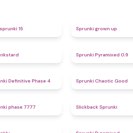
5
sprunki 15
Sprunki grown up
4.6
nkstard
Sprunki Pyramixed 0.9
4.7
nki Definitive Phase 4
Sprunki Chaotic Good
5
nki phase 7777
Slickback Sprunki
4.7