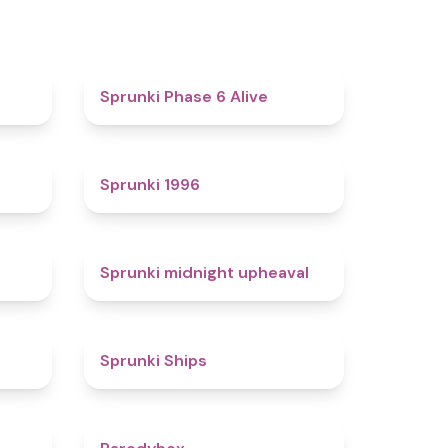
4.4
4.8
Sprunki Phase 6 Alive
4.7
5
Sprunki 1996
4.3
4.9
Sprunki midnight upheaval
4.4
4.3
Sprunki Ships
4.3
4.3