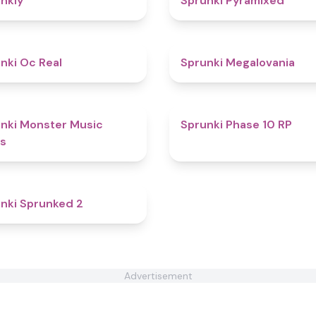
nkly
Sprunki Pyramixed
4.5
nki Oc Real
Sprunki Megalovania
5
nki Monster Music
Sprunki Phase 10 RP
s
4.5
nki Sprunked 2
Advertisement