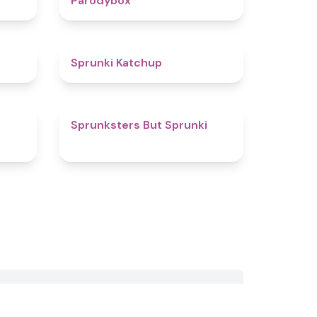
Parodybox
4.5
4
Sprunki Katchup
4.6
4.3
Sprunksters But Sprunki