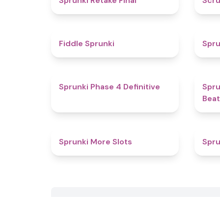
Sprunki Retake Final
Scru
4.4
Fiddle Sprunki
Spru
4.6
Sprunki Phase 4 Definitive
Spru
Beat
4.7
Sprunki More Slots
Spru