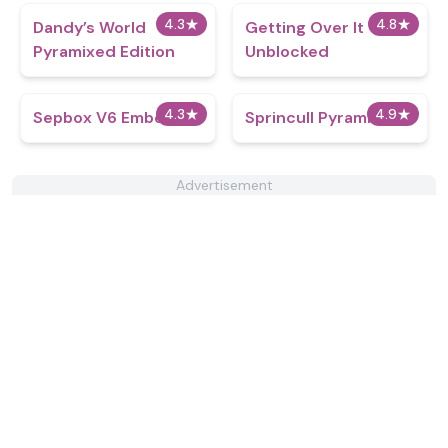
4.3
★
4.8
★
Dandy’s World
Getting Over It
Pyramixed Edition
Unblocked
4.3
★
4.9
★
Sepbox V6 Embers
Sprincull Pyramixed
Advertisement