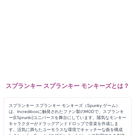
スプランキー スプランキー モンキーズとは？
スプランキー スプランキー モンキーズ（Spunky ゲーム）
は、Incrediboxに触発されたファン製のMODで、スプランキ
ー(ESprunki)ユニバースを舞台にしています。陽気なモンキー
キャラクターがドラッグアンドドロップで音楽を作成しま
す。活気に満ちたユーモラスな環境でキャッチーな曲を構成