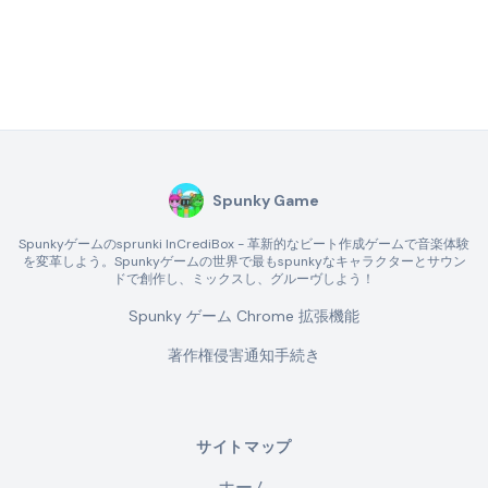
Spunky Game
Spunkyゲームのsprunki InCrediBox - 革新的なビート作成ゲームで音楽体験
を変革しよう。Spunkyゲームの世界で最もspunkyなキャラクターとサウン
ドで創作し、ミックスし、グルーヴしよう！
Spunky ゲーム Chrome 拡張機能
著作権侵害通知手続き
サイトマップ
ホーム