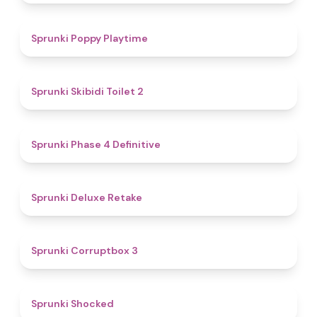
4.9
Sprunki Poppy Playtime
4.7
Sprunki Skibidi Toilet 2
4.6
Sprunki Phase 4 Definitive
4.1
Sprunki Deluxe Retake
5
Sprunki Corruptbox 3
4.5
Sprunki Shocked