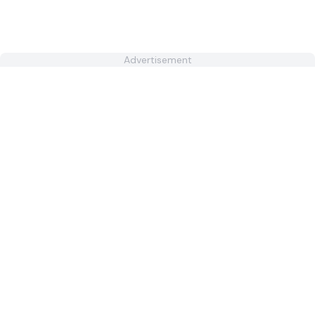
Advertisement