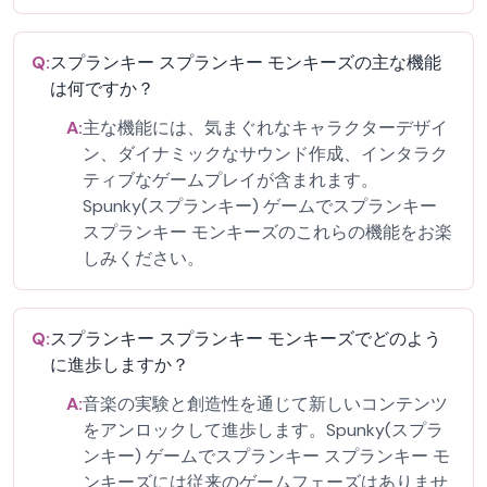
Q:
スプランキー スプランキー モンキーズの主な機能
は何ですか？
A:
主な機能には、気まぐれなキャラクターデザイ
ン、ダイナミックなサウンド作成、インタラク
ティブなゲームプレイが含まれます。
Spunky(スプランキー) ゲームでスプランキー
スプランキー モンキーズのこれらの機能をお楽
しみください。
Q:
スプランキー スプランキー モンキーズでどのよう
に進歩しますか？
A:
音楽の実験と創造性を通じて新しいコンテンツ
をアンロックして進歩します。Spunky(スプラ
ンキー) ゲームでスプランキー スプランキー モ
ンキーズには従来のゲームフェーズはありませ