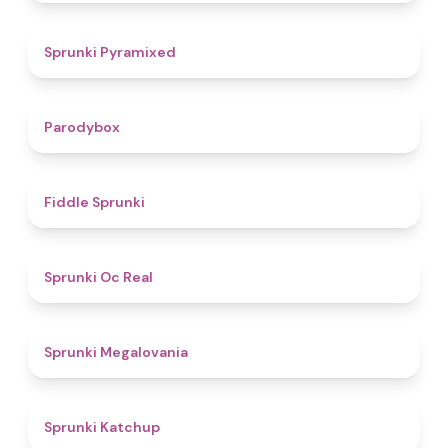
4.3
Sprunki Pyramixed
4.3
Parodybox
4.4
Fiddle Sprunki
4.5
Sprunki Oc Real
4.5
Sprunki Megalovania
4
Sprunki Katchup