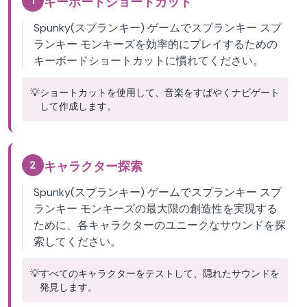
1
キーボードショートカット
Spunky(スプランキー) ゲームでスプランキー スプ
ランキー モンキーズを効率的にプレイするための
キーボードショートカットに慣れてください。
💡
ショートカットを使用して、音楽をすばやくナビゲート
して作成します。
2
キャラクター探索
Spunky(スプランキー) ゲームでスプランキー スプ
ランキー モンキーズの最大限の創造性を実現する
ために、各キャラクターのユニークなサウンドを探
索してください。
💡
すべてのキャラクターをテストして、隠れたサウンドを
発見します。