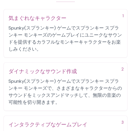
1
気まぐれなキャラクター
Spunky(スプランキー) ゲームでスプランキー スプラ
ンキー モンキーズのゲームプレイにユニークなサウン
ドを提供するカラフルなモンキーキャラクターをお楽
しみください。
2
ダイナミックなサウンド作成
Spunky(スプランキー) ゲームでスプランキー スプラ
ンキー モンキーズで、さまざまなキャラクターからの
サウンドをミックスアンドマッチして、無限の音楽の
可能性を切り開きます。
3
インタラクティブなゲームプレイ