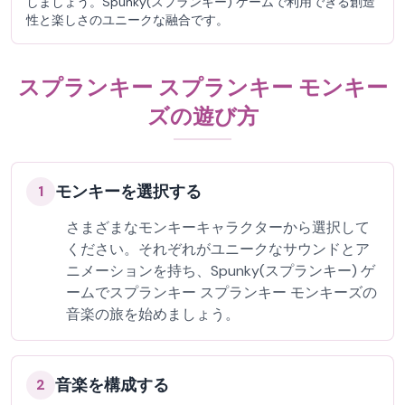
しましょう。Spunky(スプランキー) ゲームで利用できる創造
性と楽しさのユニークな融合です。
スプランキー スプランキー モンキー
ズの遊び方
モンキーを選択する
1
さまざまなモンキーキャラクターから選択して
ください。それぞれがユニークなサウンドとア
ニメーションを持ち、Spunky(スプランキー) ゲ
ームでスプランキー スプランキー モンキーズの
音楽の旅を始めましょう。
音楽を構成する
2