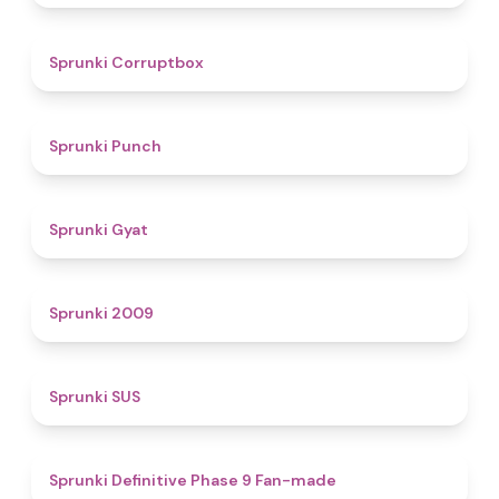
4.6
Sprunki Corruptbox
4.6
Sprunki Punch
4.6
Sprunki Gyat
4.9
Sprunki 2009
4.7
Sprunki SUS
4.7
Sprunki Definitive Phase 9 Fan-made