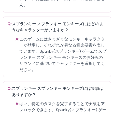
ん。
Q:
スプランキー スプランキー モンキーズにはどのよ
うなキャラクターがいますか？
A:
このゲームにはさまざまなモンキーキャラクタ
ーが登場し、それぞれが異なる音楽要素を表し
ています。Spunky(スプランキー) ゲームでスプ
ランキー スプランキー モンキーズのお好みの
サウンドに基づいてキャラクターを選択してく
ださい。
Q:
スプランキー スプランキー モンキーズには実績は
ありますか？
A:
はい、特定のタスクを完了することで実績をア
ンロックできます。Spunky(スプランキー) ゲー