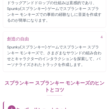
ドラッグアンドドロップの仕組みは直感的であり、
Spunky(スプランキー) ゲームでスプランキー スプラ
ンキー モンキーズでの事前の経験なしに音楽を作成す
るのが簡単になります。
4
創造の自由
Spunky(スプランキー) ゲームでスプランキー スプラ
ンキー モンキーズで、さまざまなサウンドの組み合わ
せとキャラクターのインタラクションを探索して、パ
ーソナライズされたトラックを作成します。
スプランキー スプランキー モンキーズのヒン
トとコツ