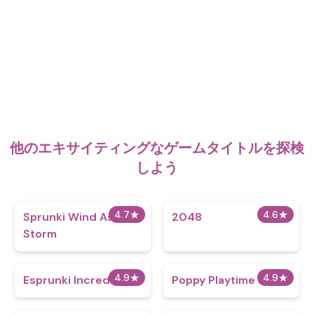
他のエキサイティングなゲームタイトルを探検
しよう
4.7
★
4.6
★
Sprunki Wind As
2048
Storm
4.9
★
4.9
★
Esprunki Incredibox
Poppy Playtime 3