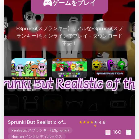
ゲームをプレイ
ESprunki(スプランキー): リアルなESprunki(スプ
ランキー)をオンラインでプレイ - ダウンロード
不要！
Sprunki grown up
Sprunki Phase 6
Sprunki Deluxe
Alive
Retake
Sprunki But Realistic of
4.6
them
Realistic スプランキー(ESprunki)
160
Human インクレディボックス