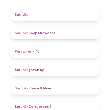
4.6
Squidki
4.6
Sprunki Swap Showcase
5
Parasprunki 15
4.4
Sprunki grown up
4.8
Sprunki Phase 6 Alive
4.9
Sprunki Corruptbox 5