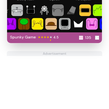
Spunky Game
4.5
135
Advertisement