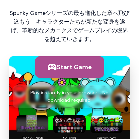
Spunky Gameシリーズの最も進化した章へ飛び
込もう。キャラクターたちが新たな変身を遂
げ、革新的なメカニクスでゲームプレイの境界
を超えていきます。
Start Game
Play instantly in your browser - No
download required!
Blocky Rush
Squidki
Parodybox