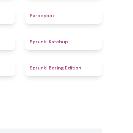
4.3
4.3
Parodybox
4.5
4
Sprunki Katchup
4.9
4.3
Sprunki Boring Edition