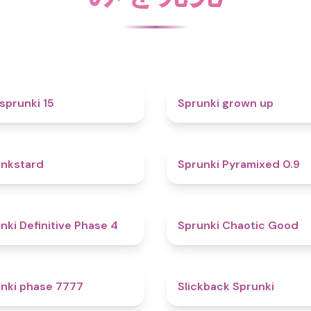
5
sprunki 15
Sprunki grown up
4.6
nkstard
Sprunki Pyramixed 0.9
4.7
nki Definitive Phase 4
Sprunki Chaotic Good
5
nki phase 7777
Slickback Sprunki