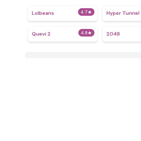
4.7
★
Lolbeans
Hyper Tunnel
4.8
★
Quevi 2
2048