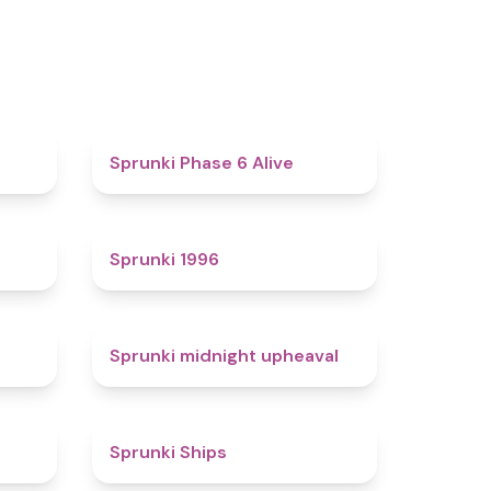
4.4
4.8
Sprunki Phase 6 Alive
4.7
5
Sprunki 1996
4.3
4.9
Sprunki midnight upheaval
4.4
4.3
Sprunki Ships