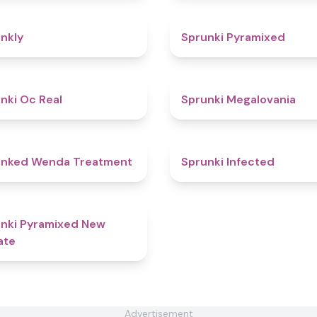
4.7
nkly
Sprunki Pyramixed
4.5
nki Oc Real
Sprunki Megalovania
4.9
unked Wenda Treatment
Sprunki Infected
4.3
nki Pyramixed New
ate
Advertisement