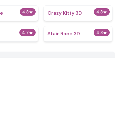
4.8
★
4.8
★
le
Crazy Kitty 3D
4.7
★
4.3
★
Stair Race 3D