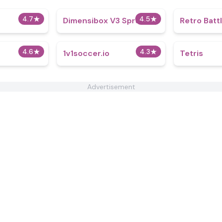
4.7
★
4.5
★
Dimensibox V3 Sprunki
Retro Batt
4.6
★
4.3
★
1v1soccer.io
Tetris
Advertisement