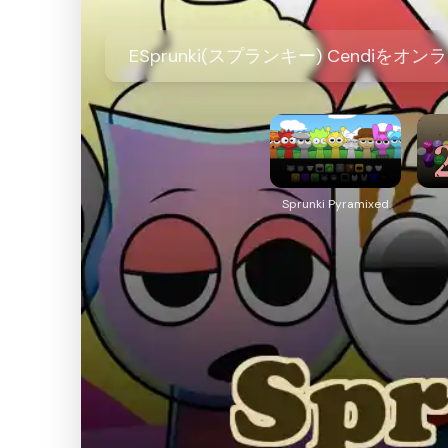
ESprunki(スプランキー) Cendi
Sprunki Pyramixed