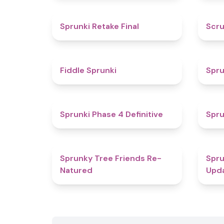
4.8
Sprunki Retake Final
Scru
4.4
Fiddle Sprunki
Spru
4.6
Sprunki Phase 4 Definitive
Spr
4.8
Sprunky Tree Friends Re-
Spru
Natured
Upd