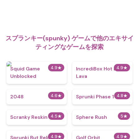
スプランキー(spunky) ゲームで他のエキサイ
ティングなゲームを探索
4.9
★
4.9
★
Squid Game
IncrediBox Hot Like
Unblocked
Lava
4.6
★
4.8
★
2048
Sprunki Phase 1
4.5
★
5
★
Scranky Reskin
Sphere Rush
4.9
★
4.9
★
Sprunki But Relish
Golf Orbit