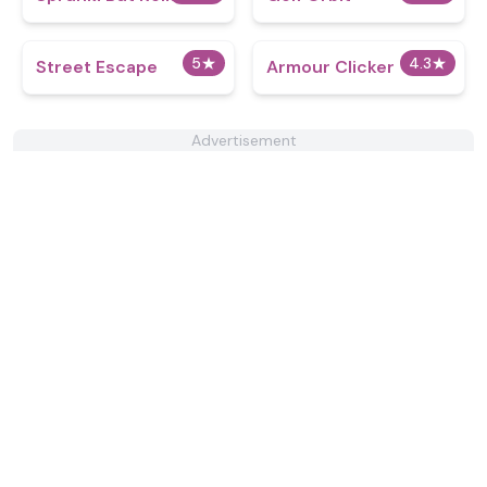
5
★
4.3
★
Street Escape
Armour Clicker
Advertisement