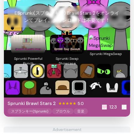
ESprunki(スプランキー) Brawl Stars 2をオンライ
ンでプレイ。ダウンロードは不要です！
Sprunki MegaSwap
Sprunki Powerful
Sprunki Swap
Punch
Showcase
Sprunki Brawl Stars 2
5.0
123
スプランキー(Sprunki)
ブロウル
音楽
Advertisement