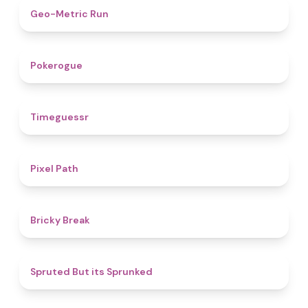
4.5
Geo-Metric Run
4.8
Pokerogue
4.9
Timeguessr
5
Pixel Path
4.7
Bricky Break
4.4
Spruted But its Sprunked