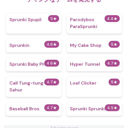
5
★
4.4
★
Sprunki Spupil
Parodybox
ParaSprunki
4.6
★
5
★
Sprunkin
My Cake Shop
4.6
★
4.7
★
Sprunki Baby PHASE 3
Hyper Tunnel
4.7
★
5
★
Call Tung-tung-tung
Loaf Clicker
Sahur
4.7
★
4.5
★
Baseball Bros
Sprunki Sprunkilairity