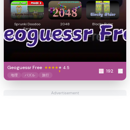
Sprunki Doodoo
2048
Blocky Rider
Fard
Geoguessr Free
4.5
192
地理
パズル
旅行
Advertisement