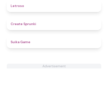
4.5
Letroso
4.8
Create Sprunki​
4.7
Suika Game
Advertisement