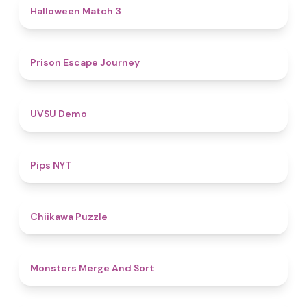
4.6
Halloween Match 3
4.7
Prison Escape Journey
4.8
UVSU Demo
5
Pips NYT
4.6
Chiikawa Puzzle
5
Monsters Merge And Sort