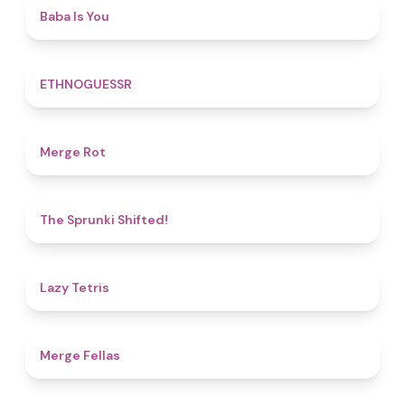
4.5
Baba Is You
4.9
ETHNOGUESSR
4.9
Merge Rot
4.9
The Sprunki Shifted!
4.8
Lazy Tetris
4.4
Merge Fellas