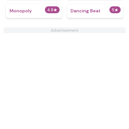
4.8
★
5
★
Monopoly
Dancing Beat
Advertisement