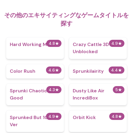
その他のエキサイティングなゲームタイトルを
探す
4.8
★
4.9
★
Hard Working Man
Crazy Cattle 3D
Unblocked
4.6
★
4.4
★
Color Rush
Sprunkilairity
4.3
★
5
★
Sprunki Chaotic
Dusty Like Air
Good
IncrediBox
4.9
★
4.8
★
Sprunked But 100th
Orbit Kick
Ver