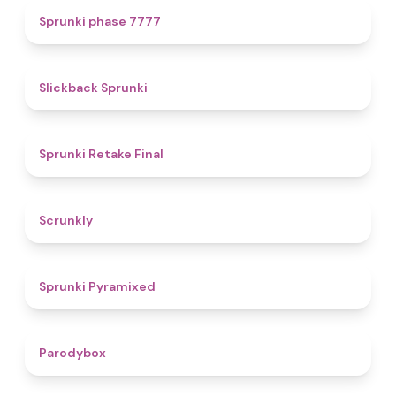
5
Sprunki phase 7777
4.4
Slickback Sprunki
4.8
Sprunki Retake Final
4.7
Scrunkly
4.3
Sprunki Pyramixed
4.3
Parodybox