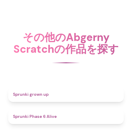
その他のAbgerny
Scratchの作品を探す
4.4
Sprunki grown up
4.8
Sprunki Phase 6 Alive