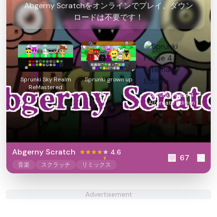
Abgerny Scratchをオンラインでプレイ。ダウン
ロードは不要です！
Sprunki Sky Realm
Sprunki grown up
ReMastered
Sprunki Phase 4
Alternate Edition
Abgerny Scratch
4.6
67
音楽
スクラッチ
リミックス
Advertisement