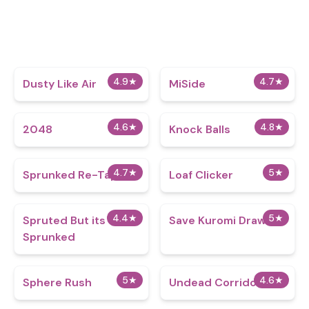
4.9
★
4.7
★
Dusty Like Air
MiSide
4.6
★
4.8
★
2048
Knock Balls
4.7
★
5
★
Sprunked Re-Taped
Loaf Clicker
4.4
★
5
★
Spruted But its
Save Kuromi Drawing
Sprunked
5
★
4.6
★
Sphere Rush
Undead Corridor