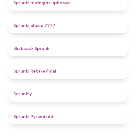
4.9
Sprunki midnight upheaval
5
Sprunki phase 7777
4.4
Slickback Sprunki
4.8
Sprunki Retake Final
4.7
Scrunkly
4.3
Sprunki Pyramixed