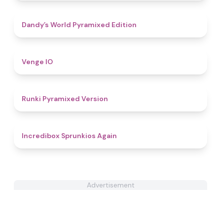
4.3
Dandy’s World Pyramixed Edition
4.8
Venge IO
4.7
Runki Pyramixed Version
5
Incredibox Sprunkios Again
Advertisement