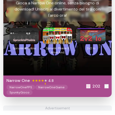
Gioca a Narrow One online, senza bisogno di
download! Unisciti al divertimento del tiro con
l'arco ora!
SprunkioPhobia
Sprunki Phase 9
2v2 Io
Alive And
Malediction
Narrow One
4.8
202
NarrowOneFPS
NarrowOneGame
SpunkyGioco
Advertisement