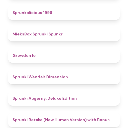
4.4
Sprunkalicious 1996
4.9
MieksBox Sprunki Spunkr
4.8
Growden Io
4.5
Sprunki Wenda’s Dimension
4.9
Sprunki Abgerny: Deluxe Edition
4.5
Sprunki Retake (New Human Version) with Bonus