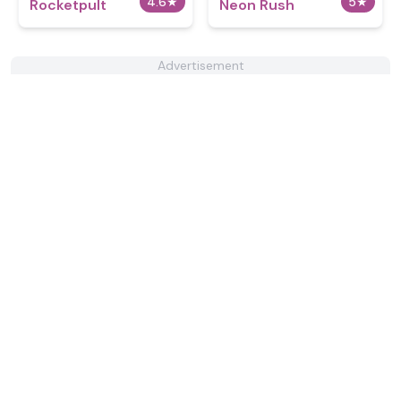
4.6
★
5
★
Rocketpult
Neon Rush
Advertisement