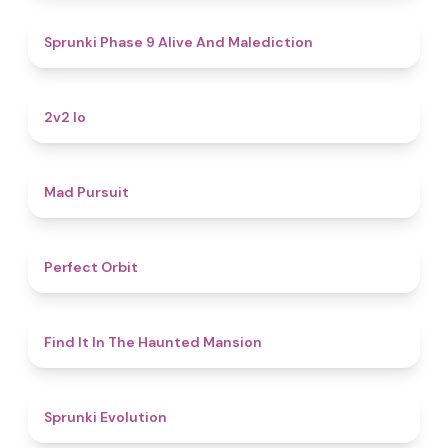
5
Sprunki Phase 9 Alive And Malediction
4.5
2v2 Io
4.6
Mad Pursuit
4.6
Perfect Orbit
4.7
Find It In The Haunted Mansion
4.7
Sprunki Evolution