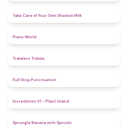
4.5
Take Care of Your Own Shadow Milk
5
Piano World
4.9
Tralalero Tralala
4.8
Full Stop Punctuation
4.5
Incredimon V1 - Plant Island
4.8
Sprungle Banana with Sprunki