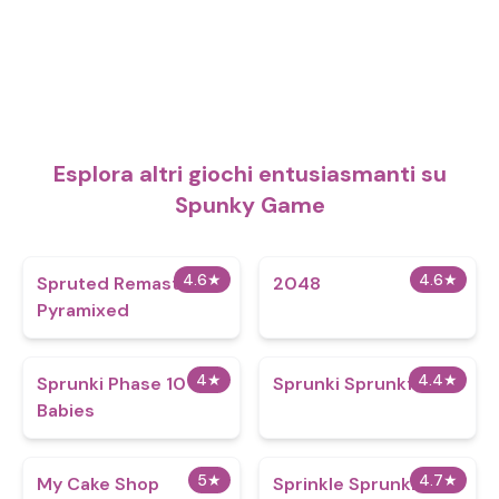
Esplora altri giochi entusiasmanti su
Spunky Game
4.6
★
4.6
★
Spruted Remastered
2048
Pyramixed
4
★
4.4
★
Sprunki Phase 10
Sprunki Sprunkfell
Babies
5
★
4.7
★
My Cake Shop
Sprinkle Sprunki