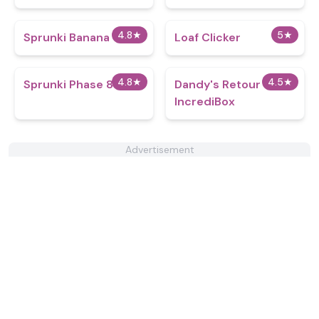
4.8
★
5
★
Sprunki Banana
Loaf Clicker
4.8
★
4.5
★
Sprunki Phase 8 v1.0
Dandy's Retour
IncrediBox
Advertisement