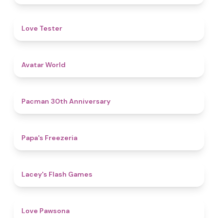
4.6
Love Tester
4.4
Avatar World
4.9
Pacman 30th Anniversary
4.8
Papa's Freezeria
4.7
Lacey's Flash Games
4.6
Love Pawsona