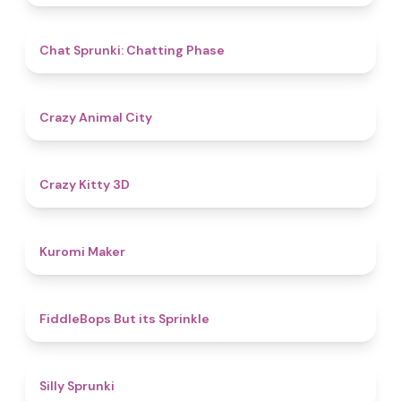
5
Chat Sprunki: Chatting Phase
4.6
Crazy Animal City
4.8
Crazy Kitty 3D
4.9
Kuromi Maker
4.8
FiddleBops But its Sprinkle​
4.9
Silly Sprunki