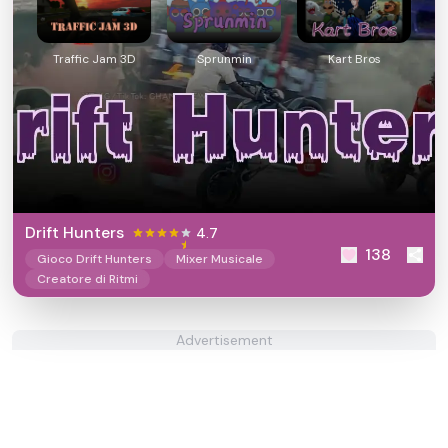
Traffic Jam 3D
Sprunmin
Kart Bros
Drift Hunters
4.7
138
Gioco Drift Hunters
Mixer Musicale
Creatore di Ritmi
Advertisement