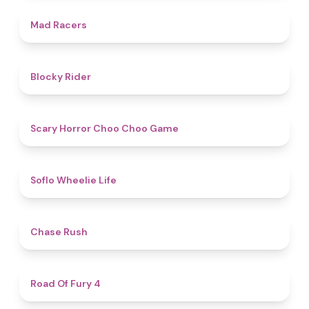
4.7
Mad Racers
4.5
Blocky Rider
4.6
Scary Horror Choo Choo Game
4.8
Soflo Wheelie Life
5
Chase Rush
4.5
Road Of Fury 4