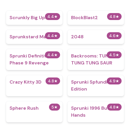
4.4
★
4.8
★
Scrunkly Big Update
BlockBlast2
4.4
★
4.6
★
Sprunkstard Mard
2048
4.4
★
4.5
★
Sprunki Definitive
Backrooms: TUNG
Phase 9 Revenge
TUNG TUNG SAUR
4.8
★
4.9
★
Crazy Kitty 3D
Sprunki Spfundi Fans
Edition
5
★
4.8
★
Sphere Rush
Sprunki 1996 But with
Hands