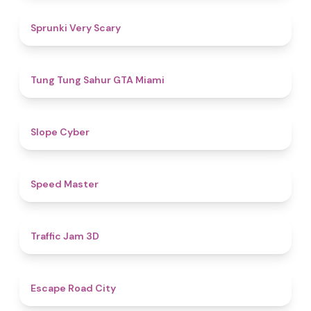
4.5
Sprunki Very Scary
4.5
Tung Tung Sahur GTA Miami
4.8
​​Slope Cyber
5
​​Speed Master
4.5
Traffic Jam 3D
4.7
Escape Road City