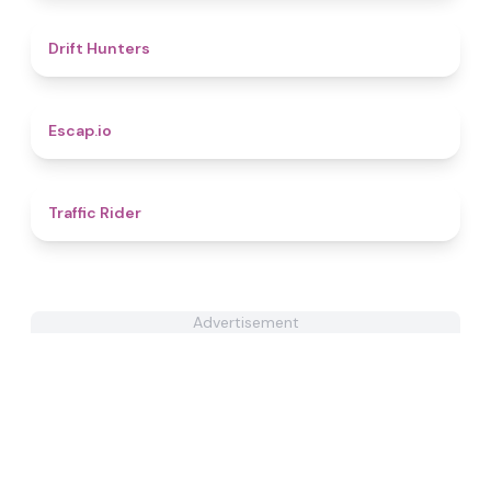
4.7
Drift Hunters
4.9
Escap.io
4.3
Traffic Rider
Advertisement