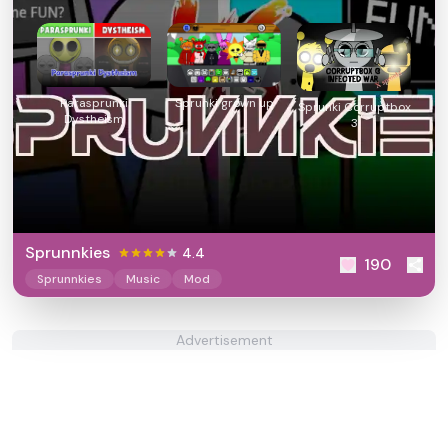
Parasprunki
Sprunki grown up
Sprunki Corruptbox
Dystheism
3
Sprunnkies
4.4
190
Sprunnkies
Music
Mod
Advertisement