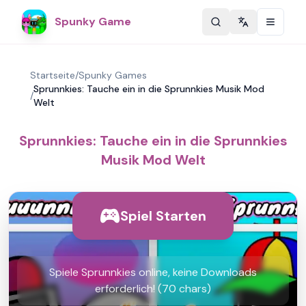
Spunky Game
Change langu
Startseite
/
Spunky Games
Sprunnkies: Tauche ein in die Sprunnkies Musik Mod
/
Welt
Sprunnkies: Tauche ein in die Sprunnkies
Musik Mod Welt
Spiel Starten
Spiele Sprunnkies online, keine Downloads
erforderlich! (70 chars)