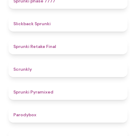
Sprunki phase 7777
4.4
Slickback Sprunki
4.8
Sprunki Retake Final
4.7
Scrunkly
4.3
Sprunki Pyramixed
4.3
Parodybox