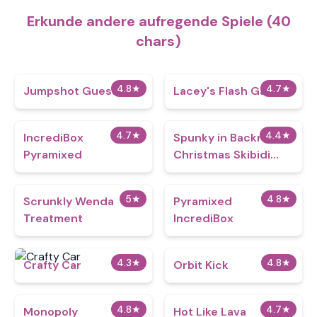
Erkunde andere aufregende Spiele (40
chars)
4.8
★
4.7
★
Jumpshot Guesser
Lacey's Flash Games
4.7
★
4.4
★
IncrediBox
Spunky in Backrooms
Pyramixed
Christmas Skibidi
Terrors
5
★
4.8
★
Scrunkly Wenda
Pyramixed
Treatment
IncrediBox
4.3
★
4.8
★
Crafty Car
Orbit Kick
4.8
★
4.7
★
Monopoly
Hot Like Lava