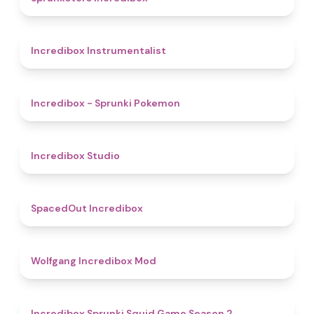
4.4
Incredibox Instrumentalist
4.9
Incredibox - Sprunki Pokemon
4.5
Incredibox Studio
4.5
SpacedOut Incredibox
4.8
Wolfgang Incredibox Mod
4.3
Incredibox Sprunki Squid Game Season 2