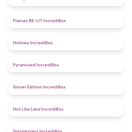
4.5
Flames RE-LIT IncrediBox
4.8
Hollows IncrediBox
4.8
Pyramixed IncrediBox
4.8
Sinner Edition IncrediBox
4.7
Hot Like Lava IncrediBox
5
Sprunksters IncrediBox