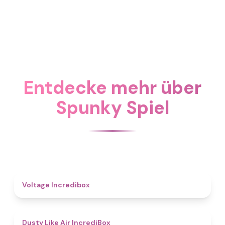
Entdecke mehr über
Spunky Spiel
5
Voltage Incredibox
5
Dusty Like Air IncrediBox