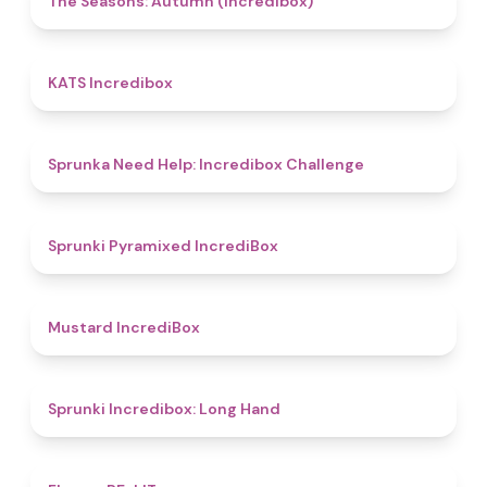
The Seasons: Autumn (Incredibox)
4.3
KATS Incredibox
4.4
Sprunka Need Help: Incredibox Challenge
4.7
Sprunki Pyramixed IncrediBox
4.7
Mustard IncrediBox
4.7
Sprunki Incredibox: Long Hand
4.8