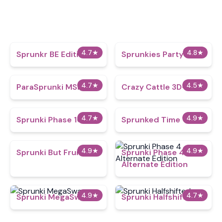
4.7
★
4.8
★
Sprunkr BE Edition
Sprunkies Party
4.7
★
4.5
★
ParaSprunki MSI
Crazy Cattle 3D+
4.7
★
4.9
★
Sprunki Phase 100.9
Sprunked Time
4.9
★
4.9
★
Sprunki But Fruity
Sprunki Phase 4
Alternate Edition
4.9
★
4.7
★
Sprunki MegaSwap
Sprunki Halfshifted