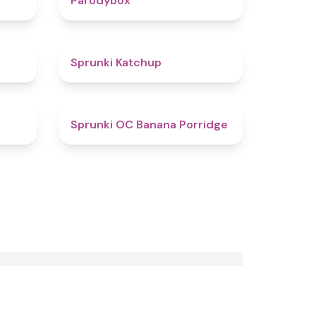
Parodybox
4.5
4
Sprunki Katchup
4.5
4.7
Sprunki OC Banana Porridge