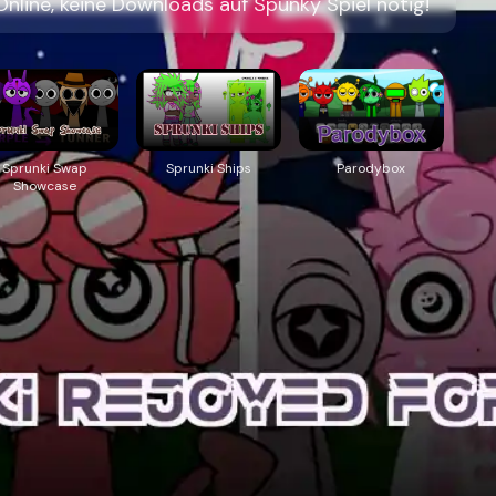
nline, keine Downloads auf Spunky Spiel nötig!
Sprunki Swap
Sprunki Ships
Parodybox
Showcase