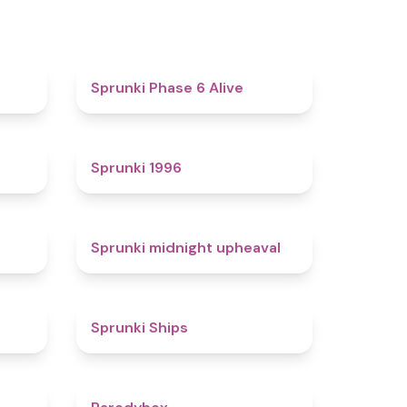
4.4
4.8
Sprunki Phase 6 Alive
4.7
5
Sprunki 1996
4.3
4.9
Sprunki midnight upheaval
4.4
4.3
Sprunki Ships
4.3
4.3