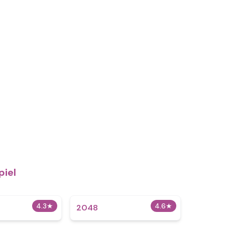
piel
4.3
★
4.6
★
2048