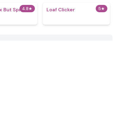
4.8
★
5
★
x But Sprunki
Loaf Clicker