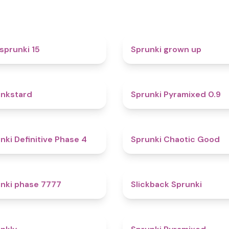
5
sprunki 15
Sprunki grown up
4.6
nkstard
Sprunki Pyramixed 0.9
4.7
nki Definitive Phase 4
Sprunki Chaotic Good
5
nki phase 7777
Slickback Sprunki
4.7