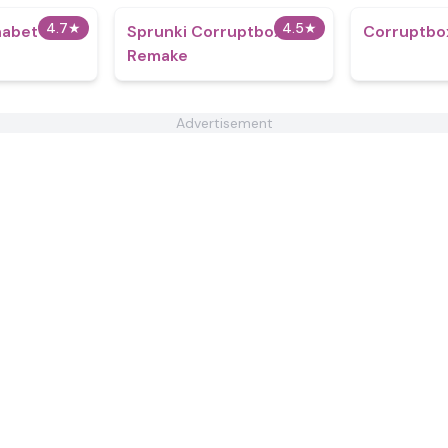
4.7
★
4.5
★
habet Lore
Sprunki Corruptbox 3
Corruptbo
Remake
Advertisement