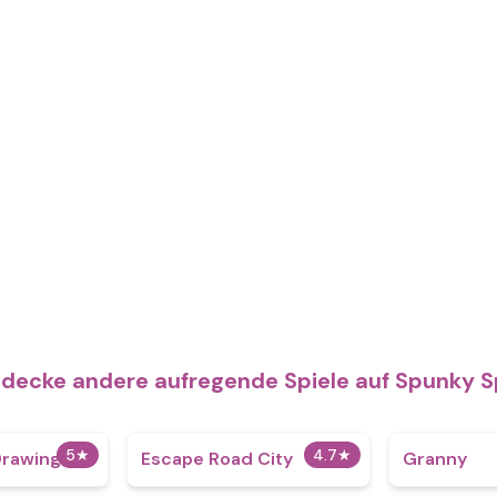
decke andere aufregende Spiele auf Spunky S
5
★
4.7
★
Drawing
Escape Road City
Granny