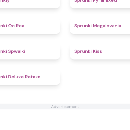
nkly
Sprunki Pyramixed
4.5
nki Oc Real
Sprunki Megalovania
4.5
nki Spwalki
Sprunki Kiss
4.1
nki Deluxe Retake
Advertisement