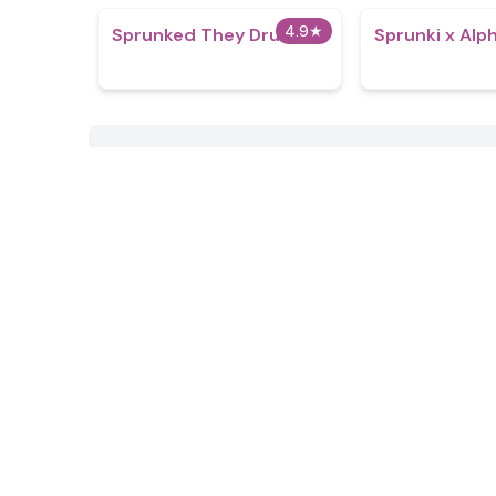
4.9
★
Sprunked They Drunk
Sprunki x Alp