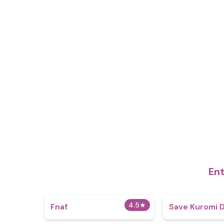
Ent
4.5
★
Fnaf
Save Kuromi 