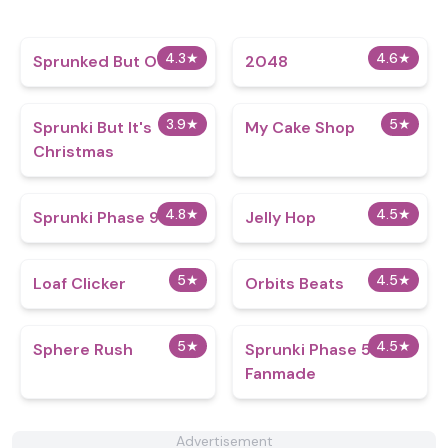
4.3
★
4.6
★
Sprunked But OC’s
2048
3.9
★
5
★
Sprunki But It's
My Cake Shop
Christmas
4.8
★
4.5
★
Sprunki Phase 9
Jelly Hop
5
★
4.5
★
Loaf Clicker
Orbits Beats
5
★
4.5
★
Sphere Rush
Sprunki Phase 5
Fanmade
Advertisement