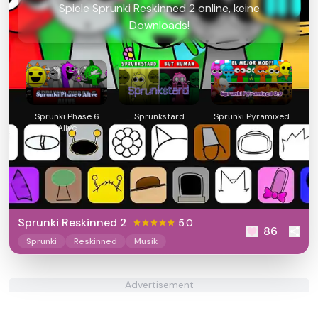
Spiele Sprunki Reskinned 2 online, keine
Downloads!
Sprunki Phase 6
Sprunkstard
Sprunki Pyramixed
Alive
0.9
Sprunki Reskinned 2
5.0
86
Sprunki
Reskinned
Musik
Advertisement