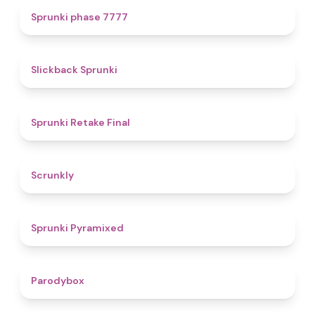
5
Sprunki phase 7777
4.4
Slickback Sprunki
4.8
Sprunki Retake Final
4.7
Scrunkly
4.3
Sprunki Pyramixed
4.3
Parodybox