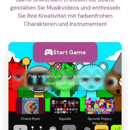
gestalten Sie Musikvideos und entfesseln
Sie Ihre Kreativität mit farbenfrohen
Charakteren und Instrumenten!
Start Game
Play instantly in your browser - No
download required!
Chase Rush
Squidki
Sprunki Poppy
Playtime