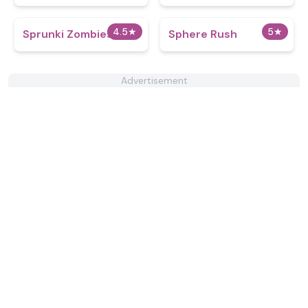
4.5
★
5
★
Sprunki Zombies
Sphere Rush
Advertisement