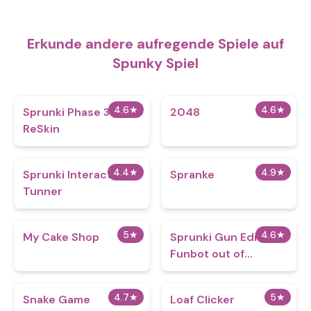
Erkunde andere aufregende Spiele auf
Spunky Spiel
4.6
★
4.6
★
Sprunki Phase 3
2048
ReSkin
4.4
★
4.9
★
Sprunki Interactive
Spranke
Tunner
5
★
4.6
★
My Cake Shop
Sprunki Gun Edition -
Funbot out of
Control
4.7
★
5
★
Snake Game
Loaf Clicker