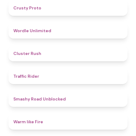
4.5
Crusty Proto
4.9
Wordle Unlimited
4.4
Cluster Rush
4.3
Traffic Rider
5
Smashy Road Unblocked
4.4
Warm like Fire