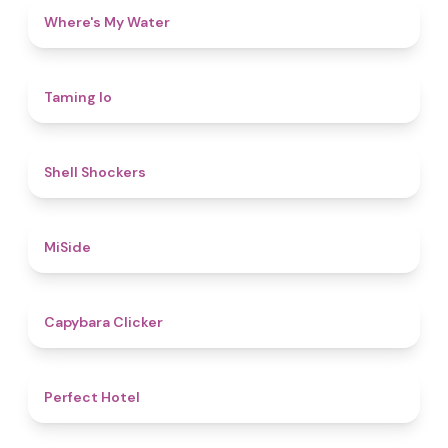
4.3
Where's My Water
4.3
Taming Io
4.6
Shell Shockers
4.7
MiSide
4.4
Capybara Clicker
4.8
Perfect Hotel