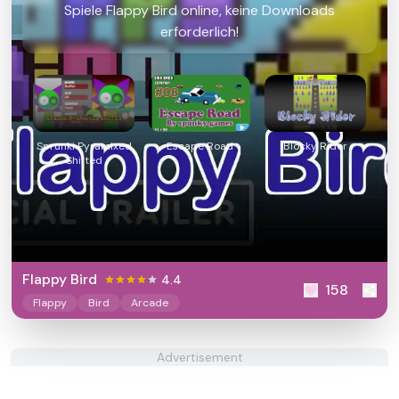
Spiele Flappy Bird online, keine Downloads
erforderlich!
Sprunki Pyramixed
Escape Road
Blocky Rider
Shifted
Flappy Bird
4.4
158
Flappy
Bird
Arcade
Advertisement