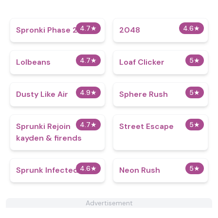
4.7
★
4.6
★
Spronki Phase 2
2048
4.7
★
5
★
Lolbeans
Loaf Clicker
4.9
★
5
★
Dusty Like Air
Sphere Rush
4.7
★
5
★
Sprunki Rejoin
Street Escape
kayden & firends
4.6
★
5
★
Sprunk Infected 3
Neon Rush
Advertisement