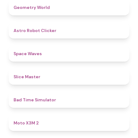
4.9
Geometry World
4.7
Astro Robot Clicker
4.5
Space Waves
4.3
Slice Master
4.3
Bad Time Simulator
4.9
Moto X3M 2