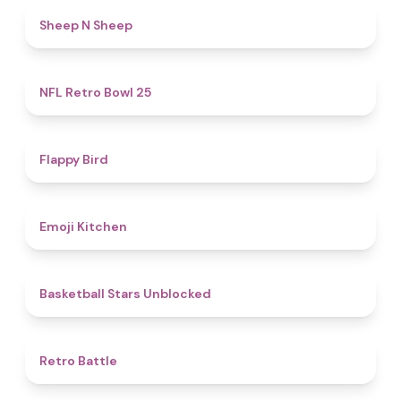
4.4
Sheep N Sheep
4.9
NFL Retro Bowl 25
4.4
Flappy Bird
4.6
Emoji Kitchen
4.9
Basketball Stars Unblocked
4.8
Retro Battle