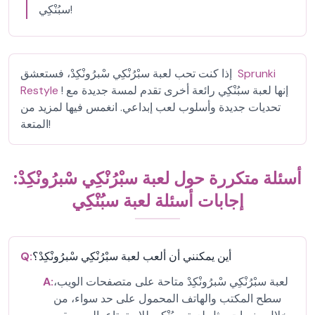
سبُنْكِي!
Sprunki
إذا كنت تحب لعبة سبْرُنْكِي سْبرُونْكِدْ، فستعشق
! إنها لعبة سبُنْكِي رائعة أخرى تقدم لمسة جديدة مع
Restyle
تحديات جديدة وأسلوب لعب إبداعي. انغمس فيها لمزيد من
المتعة!
أسئلة متكررة حول لعبة سبْرُنْكِي سْبرُونْكِدْ:
إجابات أسئلة لعبة سبُنْكِي
أين يمكنني أن ألعب لعبة سبْرُنْكِي سْبرُونْكِدْ؟
Q:
لعبة سبْرُنْكِي سْبرُونْكِدْ متاحة على متصفحات الويب،
A:
سطح المكتب والهاتف المحمول على حد سواء، من