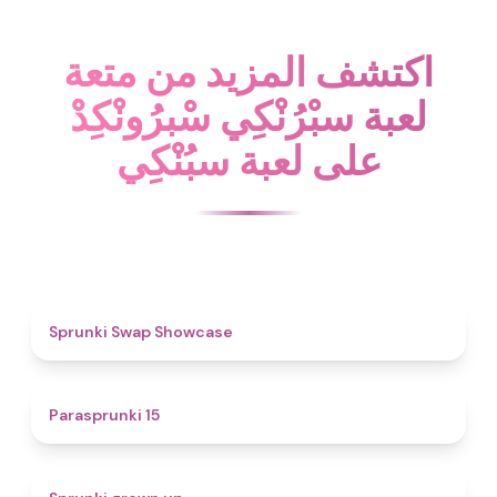
اكتشف المزيد من متعة
لعبة سبْرُنْكِي سْبرُونْكِدْ
على لعبة سبُنْكِي
4.6
Sprunki Swap Showcase
5
Parasprunki 15
4.4