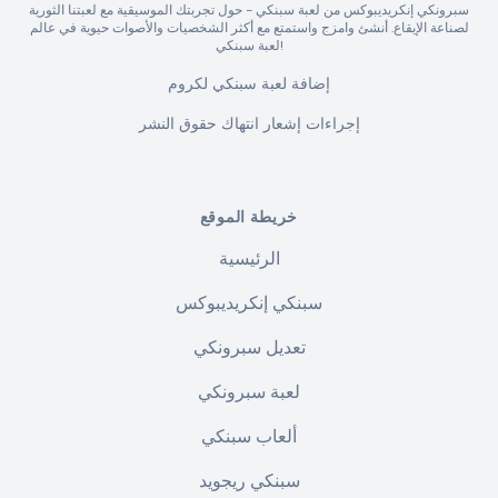
سبرونكي إنكريديبوكس من لعبة سبنكي - حول تجربتك الموسيقية مع لعبتنا الثورية
لصناعة الإيقاع. أنشئ وامزج واستمتع مع أكثر الشخصيات والأصوات حيوية في عالم
لعبة سبنكي!
إضافة لعبة سبنكي لكروم
إجراءات إشعار انتهاك حقوق النشر
خريطة الموقع
الرئيسية
سبنكي إنكريديبوكس
تعديل سبرونكي
لعبة سبرونكي
ألعاب سبنكي
سبنكي ريجويد