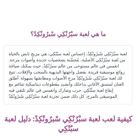
ما هي لعبة سبْرُنْكِي سْبرُونْكِدْ؟
لعبة سبْرُنْكِي سْبرُونْكِدْ، إحساس لعبة سبُنْكِي، هي مزيج نابض بالحياة
من لعبة سبْرُنْكِي الأصلية، مُحسَّنة بشخصيات جديدة وأصوات مرحة.
انغمس في عالم مستوحى من عالم سبرُنْكِدْ، حيث يمكنك صياغة
روائع موسيقية فريدة. بفضل واجهتها البديهية بالسحب والإفلات، تتيح
لك لعبة سبْرُنْكِي سْبرُونْكِدْ مزج الأصوات ومطابقتها بسهولة. أطلق
العنان لمنسق الأغاني بداخلك وأنشئ مقطوعات ديناميكية تتناغم مع
إيقاع لعبة سبُنْكِي. جرب وشارك وانغمس في عالم تلتقي فيه
الموسيقى بالمرح، كل ذلك ضمن تجربة لعبة سبْرُنْكِي سْبرُونْكِدْ.
كيفية لعب لعبة سبْرُنْكِي سْبرُونْكِدْ: دليل لعبة
سبُنْكِي