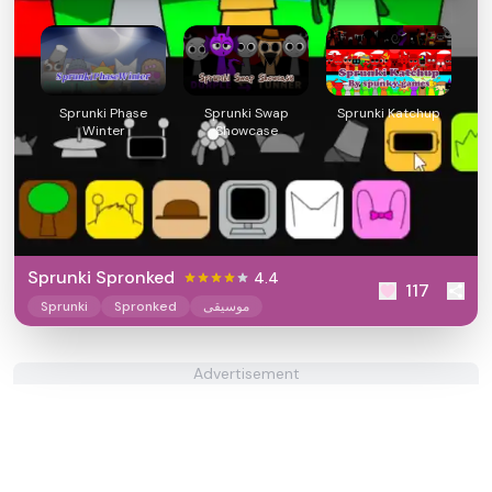
Sprunki Phase
Sprunki Swap
Sprunki Katchup
Winter
Showcase
Sprunki Spronked
4.4
117
موسيقى
Spronked
Sprunki
Advertisement