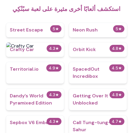
استكشف ألعابًا أخرى مثيرة على لعبة سبُنْكِي
5
★
5
★
Street Escape
Neon Rush
4.3
★
4.8
★
Crafty Car
Orbit Kick
4.9
★
4.5
★
Territorial.io
SpacedOut
Incredibox
4.3
★
4.8
★
Dandy’s World
Getting Over It
Pyramixed Edition
Unblocked
4.3
★
4.7
★
Sepbox V6 Embers
Call Tung-tung-tung
Sahur