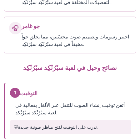
التفضيلات المختلفة في لعبة سبْرُنْكِد سبْرُنْكِد.
جو غامر
🎧
اختبر رسومات وتصميم صوت محسّنين، مما يخلق جواً
مخيفاً في لعبة سبْرُنْكِد سبْرُنْكِد.
نصائح وحيل في لعبة سبْرُنْكِد سبْرُنْكِد
1
التوقيت
أتقن توقيت إنشاء الصوت للتنقل عبر الألغاز بفعالية في
لعبة سبْرُنْكِد سبْرُنْكِد.
تدرب على التوقيت لفتح مناظر صوتية جديدة.
💡