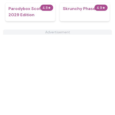
4.8
★
4.9
★
Parodybox Scott
Skrunchy Phase 3
2029 Edition
Advertisement