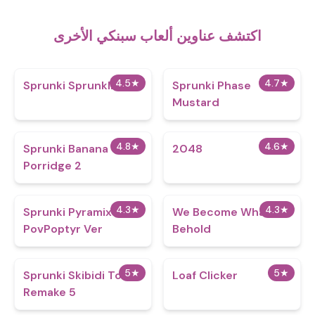
اكتشف عناوين ألعاب سبنكي الأخرى
4.5
★
4.7
★
Sprunki Sprunklisy
Sprunki Phase
Mustard
4.8
★
4.6
★
Sprunki Banana
2048
Porridge 2
4.3
★
4.3
★
Sprunki Pyramix
We Become What We
PovPoptyr Ver
Behold
5
★
5
★
Sprunki Skibidi Toilet
Loaf Clicker
Remake 5