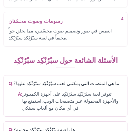
4
رسومات وصوت محسّنان
انغمس في صور وتصميم صوت محسّنين، مما يخلق جواً
مخيفاً في لعبة سبْرُنْكِد سبْرُنْكِد.
الأسئلة الشائعة حول سبْرُنْكِد سبْرُنْكِد
ما هي المنصات التي يمكنني لعب سبْرُنْكِد سبْرُنْكِد عليها؟
Q:
تتوفر لعبة سبْرُنْكِد سبْرُنْكِد على أجهزة الكمبيوتر
A:
والأجهزة المحمولة عبر متصفحات الويب. استمتع بها
في أي مكان مع ألعاب سبنكي.
هل لعبة سبْرُنْكِد سبْرُنْكِد مجانية؟
Q: