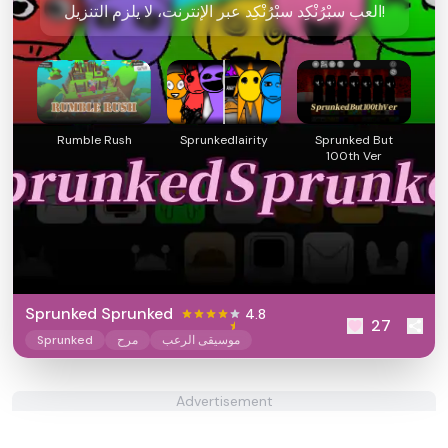
العب سبْرُنْكِد سبْرُنْكِد عبر الإنترنت، لا يلزم التنزيل!
Rumble Rush
Sprunkedlairity
Sprunked But
100th Ver
Sprunked Sprunked
4.8
27
موسيقى الرعب
مرح
Sprunked
Advertisement