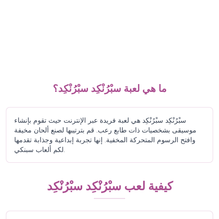
ما هي لعبة سبْرُنْكِد سبْرُنْكِد؟
سبْرُنْكِد سبْرُنْكِد هي لعبة فريدة عبر الإنترنت حيث تقوم بإنشاء
موسيقى بشخصيات ذات طابع رعب. قم بترتيبها لصنع ألحان مخيفة
وافتح الرسوم المتحركة المخفية. إنها تجربة إبداعية وجذابة تقدمها
لكم ألعاب سبنكي.
كيفية لعب سبْرُنْكِد سبْرُنْكِد