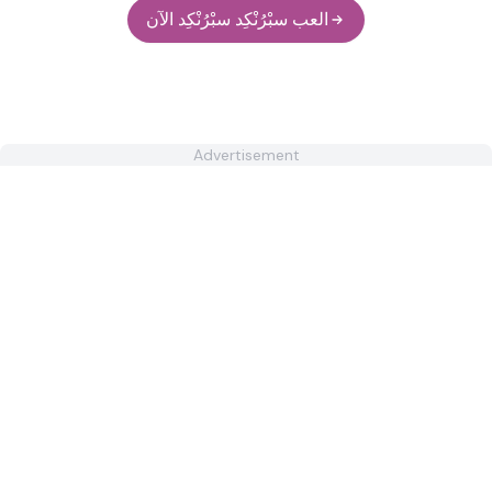
العب سبْرُنْكِد سبْرُنْكِد الآن
Advertisement