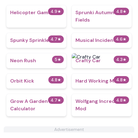
4.9
★
4.8
★
Helicopter Game
Sprunki Autumn
Fields
4.7
★
4.6
★
Spunky Sprinkle
Musical Incidents
5
★
4.3
★
Neon Rush
Crafty Car
4.8
★
4.8
★
Orbit Kick
Hard Working Man
4.7
★
4.8
★
Grow A Garden
Wolfgang Incredibox
Calculator​
Mod
Advertisement