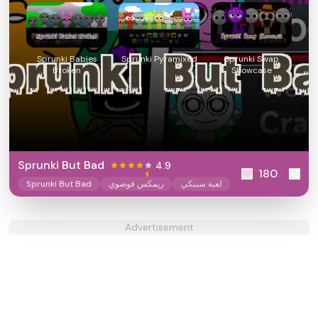
Sprunki Babies
Sprunki Pyramixed
Sprunki Swap
Broken
Showcase
Sprunki But Bad
4.9
180
لعبة سبنكي
ريمكس فوضوي
Sprunki But Bad
Advertisement