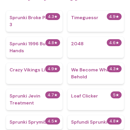
4.3
★
4.9
★
Sprunki Broke Phase
Timeguessr
3
4.8
★
4.6
★
Sprunki 1996 But with
2048
Hands
4.9
★
4.3
★
Crazy Vikings Life
We Become What We
Behold
4.7
★
5
★
Sprunki Jevin
Loaf Clicker
Treatment
4.5
★
4.8
★
Sprunki SprymiS
Spfundi Sprunki