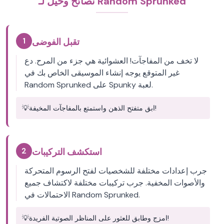
نصائح وحيل لـ Random Sprunked
1
تقبل الفوضى
لا تخف من المفاجآت! العشوائية هي جزء من المرح. دع
غير المتوقع يوجه إنشاء الموسيقى الخاص بك في
Random Sprunked على Spunky لعبة.
ابق متفتح الذهن واستمتع بالمفاجآت المخيفة!
💡
2
استكشف التركيبات
جرب إعدادات مختلفة للشخصيات لفتح الرسوم المتحركة
والأصوات المخفية. جرب تركيبات مختلفة لاكتشاف جميع
الاحتمالات في Random Sprunked.
امزج وطابق للعثور على المناظر الصوتية الفريدة!
💡