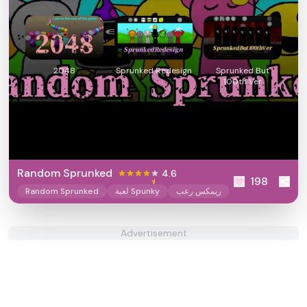
2048
Sprunked Redesign
Sprunked But
100th Ver
Random Sprunked
4.6
198
ريمكس رعب
لعبة Spunky
Random Sprunked
Advertisement