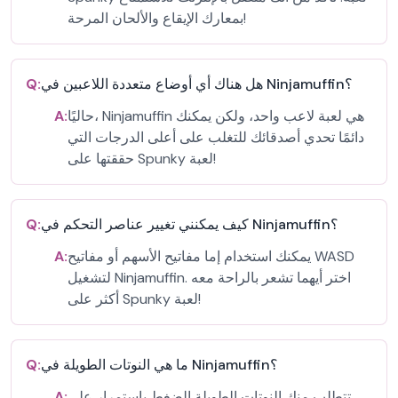
بمعارك الإيقاع والألحان المرحة!
هل هناك أي أوضاع متعددة اللاعبين في Ninjamuffin؟
Q:
حاليًا، Ninjamuffin هي لعبة لاعب واحد، ولكن يمكنك
A:
دائمًا تحدي أصدقائك للتغلب على أعلى الدرجات التي
حققتها على Spunky لعبة!
كيف يمكنني تغيير عناصر التحكم في Ninjamuffin؟
Q:
يمكنك استخدام إما مفاتيح الأسهم أو مفاتيح WASD
A:
لتشغيل Ninjamuffin. اختر أيهما تشعر بالراحة معه
أكثر على Spunky لعبة!
ما هي النوتات الطويلة في Ninjamuffin؟
Q:
تتطلب منك النوتات الطويلة الضغط باستمرار على
A: