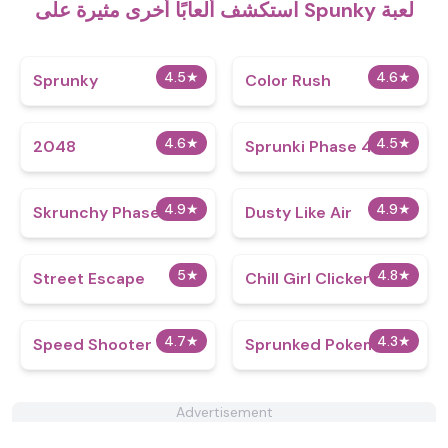
استكشف ألعابًا أخرى مثيرة على Spunky لعبة
4.5
★
4.6
★
Sprunky
Color Rush
4.6
★
4.5
★
2048
Sprunki Phase 4
4.9
★
4.9
★
Skrunchy Phase 3
Dusty Like Air
5
★
4.8
★
Street Escape
Chill Girl Clicker
4.7
★
4.3
★
Speed Shooter
Sprunked Pokemon
Advertisement