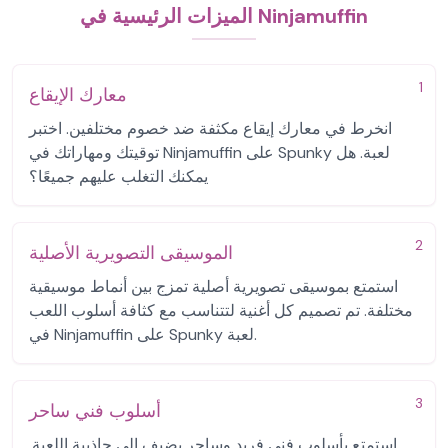
الميزات الرئيسية في Ninjamuffin
1
معارك الإيقاع
انخرط في معارك إيقاع مكثفة ضد خصوم مختلفين. اختبر
توقيتك ومهاراتك في Ninjamuffin على Spunky لعبة. هل
يمكنك التغلب عليهم جميعًا؟
2
الموسيقى التصويرية الأصلية
استمتع بموسيقى تصويرية أصلية تمزج بين أنماط موسيقية
مختلفة. تم تصميم كل أغنية لتتناسب مع كثافة أسلوب اللعب
في Ninjamuffin على Spunky لعبة.
3
أسلوب فني ساحر
استمتع بأسلوب فني فريد وساحر يضيف إلى جاذبية اللعبة.