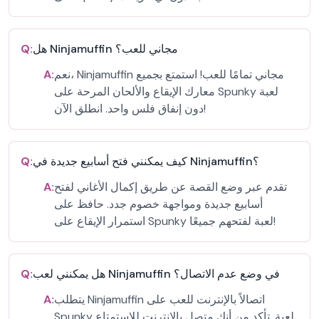
هل Ninjamuffin مجاني للعب؟
Q:
نعم، Ninjamuffin مجاني تمامًا للعب! استمتع بجميع
A:
معارك الإيقاع والألحان المرحة على Spunky لعبة
دون إنفاق فلس واحد. انطلق الآن!
كيف يمكنني فتح أسابيع جديدة في Ninjamuffin؟
Q:
تقدم عبر وضع القصة عن طريق إكمال الأغاني لفتح
A:
أسابيع جديدة ومواجهة خصوم جدد. حافظ على
استمرار الإيقاع على Spunky لعبة لفتحهم جميعًا!
هل يمكنني لعب Ninjamuffin في وضع عدم الاتصال؟
Q:
يتطلب Ninjamuffin اتصالاً بالإنترنت للعب على
A:
Spunky لعبة. تأكد من أنك متصل بالإنترنت للاستمتاع