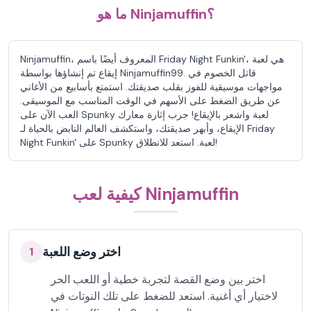
ما هو Ninjamuffin؟
Ninjamuffin، المعروف أيضًا باسم Friday Night Funkin'، هي لعبة
إيقاع تم إنشاؤها بواسطة Ninjamuffin99. قاتل الخصوم في
مواجهات موسيقية للفوز بقلب صديقتك. استمتع بأسابيع من الأغاني
عن طريق الضغط على الأسهم في الوقت المناسب مع الموسيقى.
العب الآن على Spunky لعبة واشعر بالإيقاع! جرب إثارة معارك
الإيقاع، وأبهر صديقتك، واستكشف العالم النابض بالحياة لـ Friday
Night Funkin' على Spunky لعبة. استعد للانطلاق!
كيفية لعب Ninjamuffin
اختر وضع اللعبة
1
اختر بين وضع القصة لتجربة خطية أو اللعب الحر
لاختيار أي أغنية. استعد للضغط على تلك النوتات في