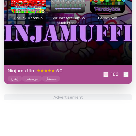
Sprunki Katchup
Sprunksters But So
Parodybox
Much Freakin
Ninjamuffin
5.0
163
مستقل
موسيقى
إيقاع
Advertisement