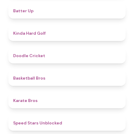
4.8
Batter Up
4.6
Kinda Hard Golf
4.6
Doodle Cricket
4.5
Basketball Bros
4.7
Karate Bros
4.8
Speed Stars Unblocked