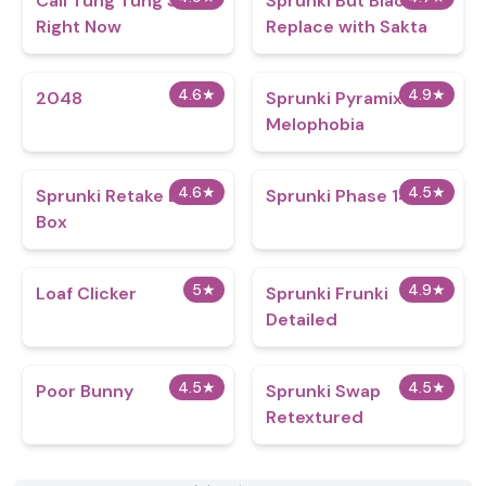
Call Tung Tung Sahur
Sprunki But Black
Right Now
Replace with Sakta
4.6
★
4.9
★
2048
Sprunki Pyramix
Melophobia
4.6
★
4.5
★
Sprunki Retake Beat
Sprunki Phase 14
Box
5
★
4.9
★
Loaf Clicker
Sprunki Frunki
Detailed
4.5
★
4.5
★
Poor Bunny
Sprunki Swap
Retextured