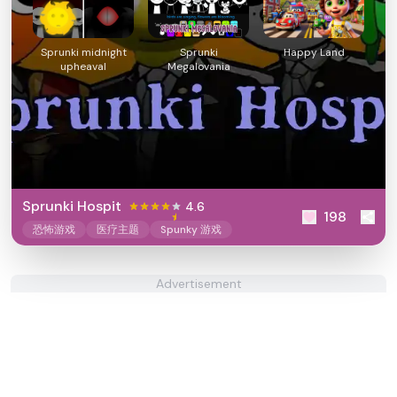
Sprunki midnight
Sprunki
Happy Land
upheaval
Megalovania
Sprunki Hospit
4.6
198
恐怖游戏
医疗主题
Spunky 游戏
Advertisement