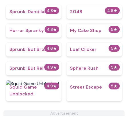
4.8
★
4.6
★
Sprunki Dandilarity
2048
4.8
★
5
★
Horror Spranky Beats
My Cake Shop
4.6
★
5
★
Sprunki But Broken
Loaf Clicker
4.9
★
5
★
Sprunki But Relish
Sphere Rush
4.9
★
5
★
Squid Game
Street Escape
Unblocked
Advertisement