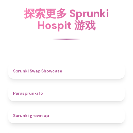
探索更多 Sprunki
Hospit 游戏
4.6
Sprunki Swap Showcase
5
Parasprunki 15
4.4
Sprunki grown up