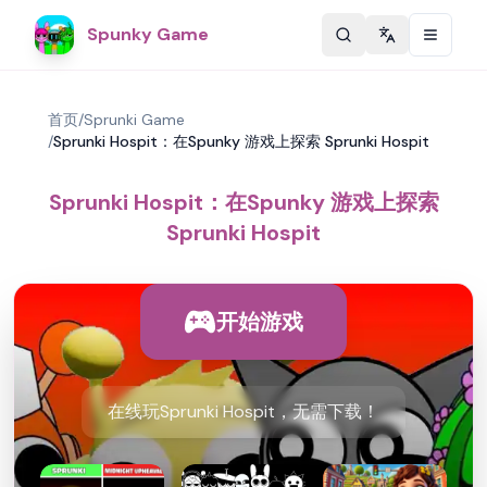
Spunky Game
Change langu
首页
/
Sprunki Game
/
Sprunki Hospit：在Spunky 游戏上探索 Sprunki Hospit
Sprunki Hospit：在Spunky 游戏上探索
Sprunki Hospit
开始游戏
在线玩Sprunki Hospit，无需下载！