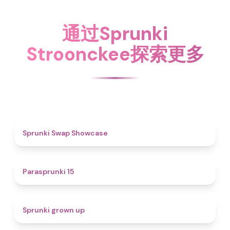
通过Sprunki
Stroonckee探索更多
4.6
Sprunki Swap Showcase
5
Parasprunki 15
4.4
Sprunki grown up