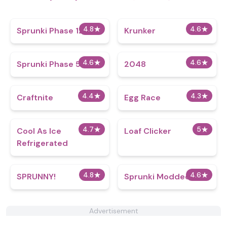
4.8
★
4.6
★
Sprunki Phase 12
Krunker
4.6
★
4.6
★
Sprunki Phase 5 V2
2048
4.4
★
4.3
★
Craftnite
Egg Race
4.7
★
5
★
Cool As Ice
Loaf Clicker
Refrigerated
4.8
★
4.6
★
SPRUNNY!
Sprunki Modded
Advertisement