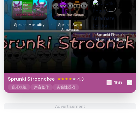
Sprunki Mortality
Sprunki Swap
Showcase
Sprunki Phase 4
Alternate Edition
Sprunki Stroonckee
4.3
155
音乐模组
声音创作
实验性游戏
Advertisement