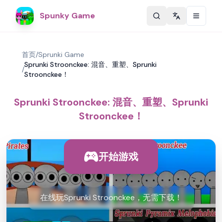
Spunky Game
Change langu
首页
/
Sprunki Game
Sprunki Stroonckee: 混音、重塑、Sprunki
/
Stroonckee！
Sprunki Stroonckee: 混音、重塑、Sprunki
Stroonckee！
开始游戏
在线玩Sprunki Stroonckee，无需下载！