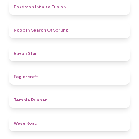
4.9
Pokémon Infinite Fusion
4.8
Noob In Search Of Sprunki
4.8
Raven Star
4.9
Eaglercraft
4.4
Temple Runner
4.5
Wave Road