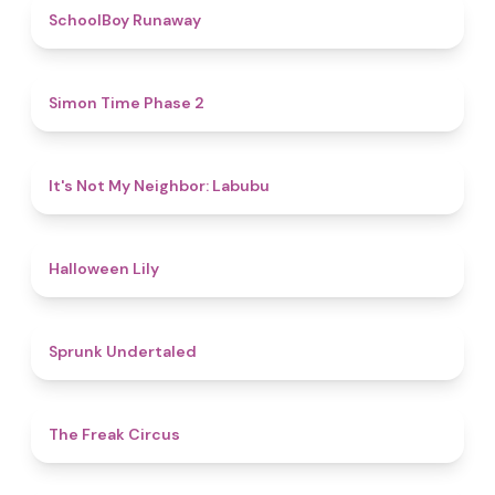
4.8
SchoolBoy Runaway
4.8
Simon Time Phase 2
4.7
It's Not My Neighbor: Labubu
5
Halloween Lily
4.4
Sprunk Undertaled
4.8
The Freak Circus