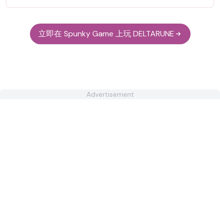
立即在 Spunky Game 上玩 DELTARUNE
Advertisement