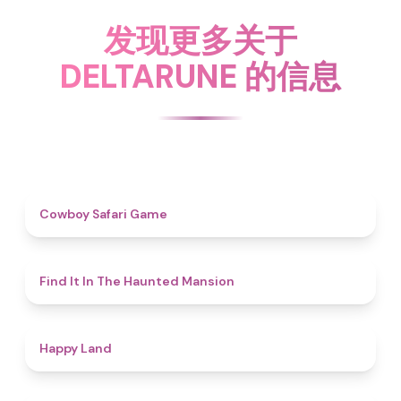
发现更多关于
DELTARUNE 的信息
4.7
Cowboy Safari Game
4.7
Find It In The Haunted Mansion
4.4
Happy Land