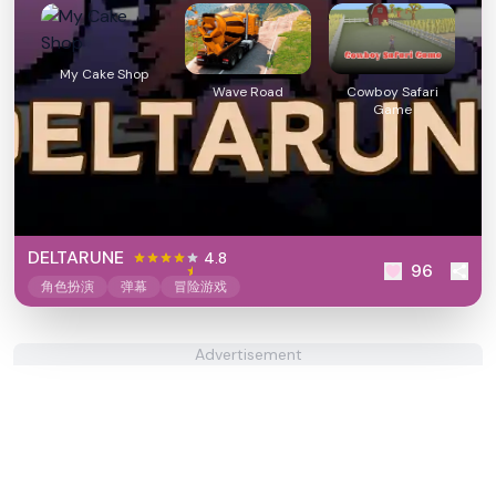
My Cake Shop
Wave Road
Cowboy Safari
Game
DELTARUNE
4.8
96
角色扮演
弹幕
冒险游戏
Advertisement