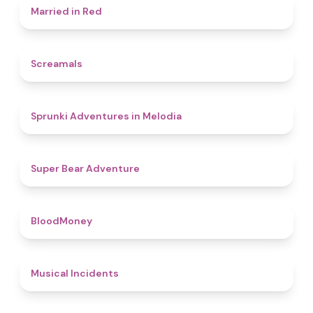
4.5
Married in Red
4.5
Screamals
4.3
Sprunki Adventures in Melodia
4.5
Super Bear Adventure
4.6
BloodMoney
4.6
Musical Incidents