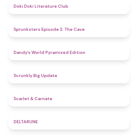
4.8
Doki Doki Literature Club
4.7
Sprunksters Episode 2: The Cave
4.3
Dandy’s World Pyramixed Edition
4.4
Scrunkly Big Update
5
Scarlet & Carnate
4.8
DELTARUNE