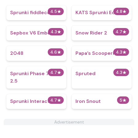
4.5
★
4.8
★
Sprunki fiddlecopys
KATS Sprunki Edition
4.3
★
4.7
★
Sepbox V6 Embers
Snow Rider 2
4.6
★
4.3
★
2048
​Papa’s Scooperia
4.7
★
4.3
★
Sprunki Phase 777
Spruted
2.5
4.7
★
5
★
Sprunki Interactive
Iron Snout
Advertisement