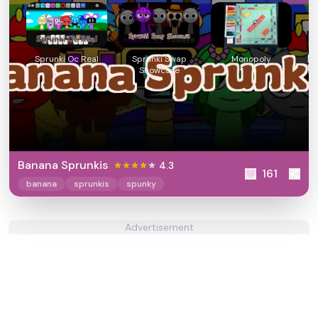
Sprunki Oc Real
Sprunki Swap
Monopoly
Showcase
Banana Sprunkis
4.3
161
banana
sprunkis
spunky
Advertisement