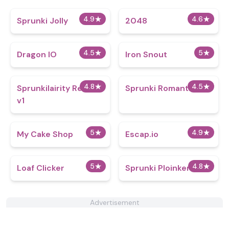
4.9
★
4.6
★
Sprunki Jolly
2048
4.5
★
5
★
Dragon IO
Iron Snout
4.8
★
4.5
★
Sprunkilairity Remake
Sprunki Romantic
v1
5
★
4.9
★
My Cake Shop
Escap.io
5
★
4.8
★
Loaf Clicker
Sprunki Ploinkers
Advertisement