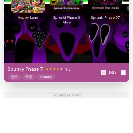
Happy Land
Sprunki Phase 6
Sprunki Phase 57
Alive
Spunky Phase 7
4.3
185
恐怖
音樂
spunky
Advertisement