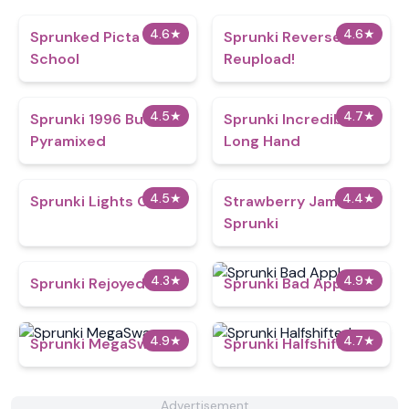
4.6
★
4.6
★
Sprunked Picta
Sprunki Reversed:
School
Reupload!
4.5
★
4.7
★
Sprunki 1996 But
Sprunki Incredibox:
Pyramixed
Long Hand
4.5
★
4.4
★
Sprunki Lights Out
Strawberry Jam but
Sprunki
4.3
★
4.9
★
Sprunki Rejoyed 6 OC
Sprunki Bad Apple
4.9
★
4.7
★
Sprunki MegaSwap
Sprunki Halfshifted
Advertisement