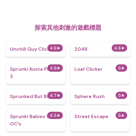
探索其他刺激的遊戲標題
4.6
★
4.6
★
Unchill Guy Clicker
2048
4.9
★
5
★
Sprunki Kosta Phase
Loaf Clicker
3
4.7
★
5
★
Sprunked But Bad 2
Sphere Rush
4.5
★
5
★
Sprunki Babies With
Street Escape
OC’s