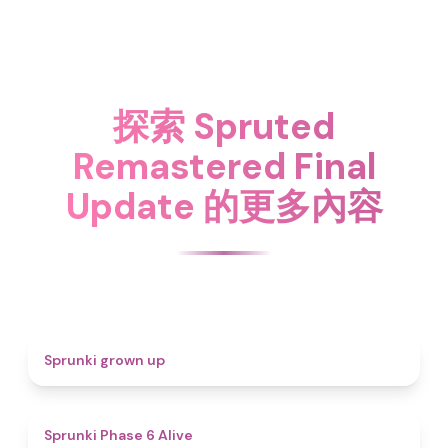
探索 Spruted
Remastered Final
Update 的更多內容
4.4
Sprunki grown up
4.8
Sprunki Phase 6 Alive