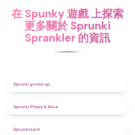
在 Spunky 遊戲 上探索
更多關於 Sprunki
Sprankler 的資訊
4.4
Sprunki grown up
4.8
Sprunki Phase 6 Alive
4.6
Sprunkstard