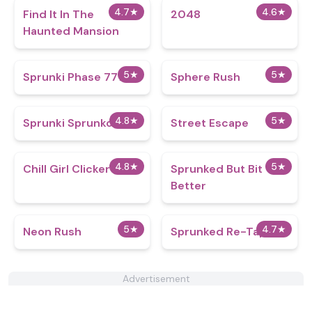
4.7
★
4.6
★
Find It In The
2048
Haunted Mansion
5
★
5
★
Sprunki Phase 777
Sphere Rush
4.8
★
5
★
Sprunki Sprunkolality
Street Escape
4.8
★
5
★
Chill Girl Clicker
Sprunked But Bit
Better
5
★
4.7
★
Neon Rush
Sprunked Re-Taped
Advertisement