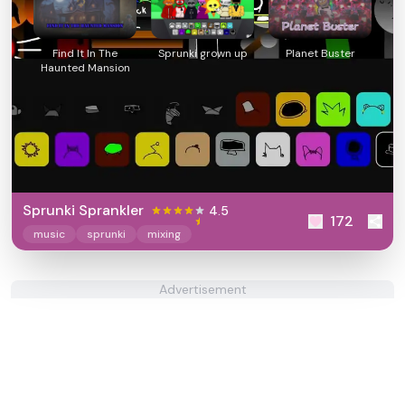
Find It In The
Sprunki grown up
Planet Buster
Haunted Mansion
Sprunki Sprankler
4.5
172
music
sprunki
mixing
Advertisement