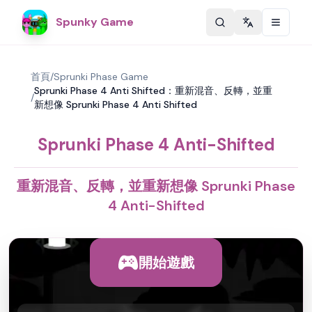
Spunky Game
Change langu
首頁
/
Sprunki Phase Game
Sprunki Phase 4 Anti Shifted：重新混音、反轉，並重
/
新想像 Sprunki Phase 4 Anti Shifted
Sprunki Phase 4 Anti-Shifted
重新混音、反轉，並重新想像 Sprunki Phase
4 Anti-Shifted
開始遊戲