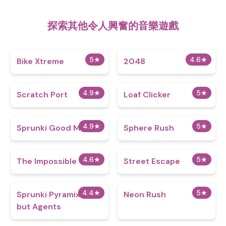
探索其他令人興奮的音樂遊戲
5
★
4.6
★
Bike Xtreme
2048
4.9
★
5
★
Scratch Port
Loaf Clicker
4.9
★
5
★
Sprunki Good Mod
Sphere Rush
4.6
★
5
★
The Impossible Quiz
Street Escape
4.4
★
5
★
Sprunki Pyramixed
Neon Rush
but Agents