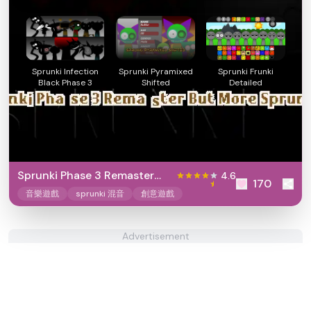
Sprunki Infection
Sprunki Pyramixed
Sprunki Frunki
Black Phase 3
Shifted
Detailed
Sprunki Phase 3 Remaster
4.6
170
But More Sprunkified
音樂遊戲
sprunki 混音
創意遊戲
Advertisement