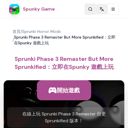
Spunky Game
Change langu
首頁
/
Sprunki Horror Mods
Sprunki Phase 3 Remaster But More Sprunkified：立即
/
在Spunky 遊戲上玩
Sprunki Phase 3 Remaster But More
Sprunkified：立即在Spunky 遊戲上玩
開始遊戲
在線上玩 Sprunki Phase 3 Remaster 但更
Sprunkified 版本！