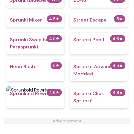
Sprunki Blueberry
2048
4.5
★
5
★
Sprunki Mixer
Street Escape
4.5
★
4.6
★
Sprunki Swap but
Sprunki Popit
Parasprunki
5
★
4.5
★
Neon Rush
Sprunke Advanced
Modded
4.6
★
4.8
★
Sprunkoid Rewritten
Sprunki Click
Sprunki!
Advertisement