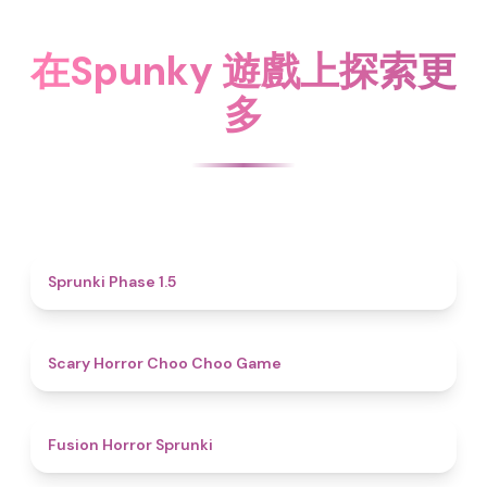
在Spunky 遊戲上探索更
多
4.7
Sprunki Phase 1.5
4.6
Scary Horror Choo Choo Game
4.8
Fusion Horror Sprunki