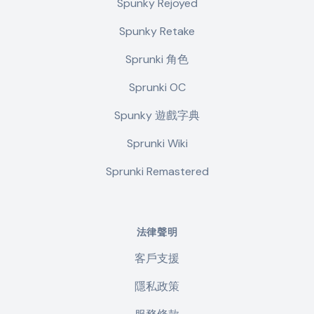
Spunky Rejoyed
Spunky Retake
Sprunki 角色
Sprunki OC
Spunky 遊戲字典
Sprunki Wiki
Sprunki Remastered
法律聲明
客戶支援
隱私政策