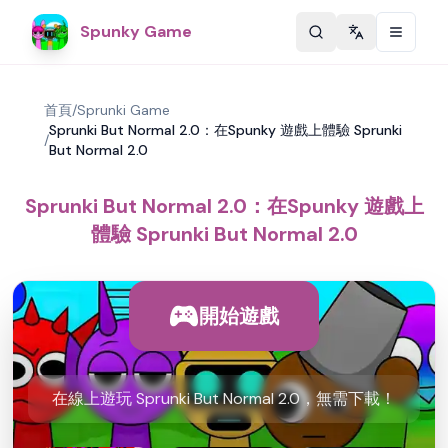
Spunky Game
Change langu
首頁
/
Sprunki Game
Sprunki But Normal 2.0：在Spunky 遊戲上體驗 Sprunki
/
But Normal 2.0
Sprunki But Normal 2.0：在Spunky 遊戲上
體驗 Sprunki But Normal 2.0
開始遊戲
在線上遊玩 Sprunki But Normal 2.0，無需下載！