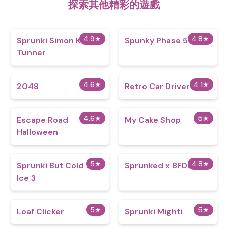
探索其他精彩的遊戲
4.9
★
4.8
★
Sprunki Simon Kill
Spunky Phase 5
Tunner
4.6
★
4.1
★
2048
Retro Car Driver
4.6
★
5
★
Escape Road
My Cake Shop
Halloween
5
★
4.8
★
Sprunki But Cold As
Sprunked x BFDI
Ice 3
5
★
5
★
Loaf Clicker
Sprunki Mighti