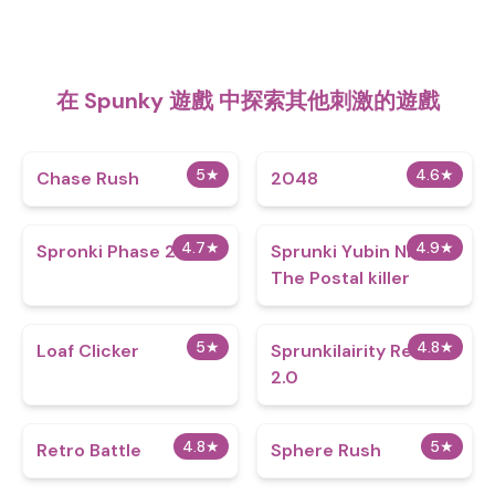
在 Spunky 遊戲 中探索其他刺激的遊戲
5
★
4.6
★
Chase Rush
2048
4.7
★
4.9
★
Spronki Phase 2
Sprunki Yubin Niiku:
The Postal killer
5
★
4.8
★
Loaf Clicker
Sprunkilairity Remake
2.0
4.8
★
5
★
Retro Battle
Sphere Rush