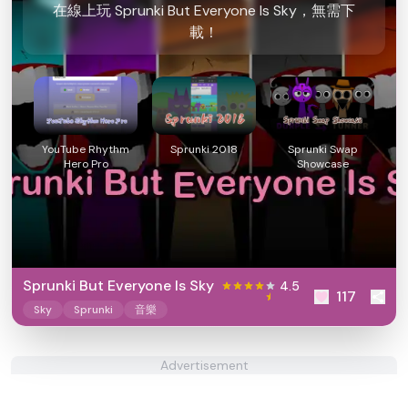
在線上玩 Sprunki But Everyone Is Sky，無需下
載！
YouTube Rhythm
Sprunki 2018
Sprunki Swap
Hero Pro
Showcase
Sprunki But Everyone Is Sky
4.5
117
Sky
Sprunki
音樂
Advertisement