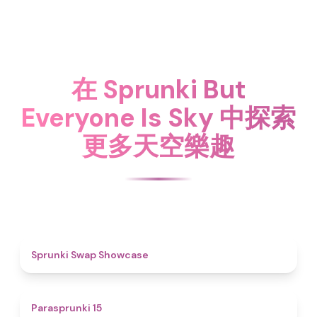
在 Sprunki But
Everyone Is Sky 中探索
更多天空樂趣
4.6
Sprunki Swap Showcase
5
Parasprunki 15