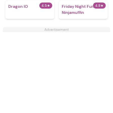
4.5
★
4.8
★
Dragon IO
Friday Night Funkin
Ninjamuffin
Advertisement