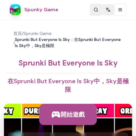
Spunky Game
Change langu
首頁
/
Sprunki Game
Sprunki But Everyone Is Sky：在Sprunki But Everyone
/
Is Sky中，Sky是極限
Sprunki But Everyone Is Sky
在Sprunki But Everyone Is Sky中，Sky是極
限
開始遊戲