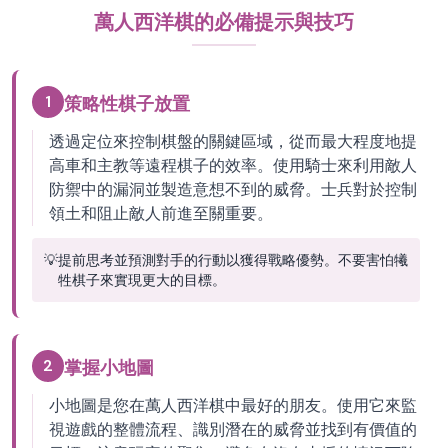
萬人西洋棋的必備提示與技巧
1
策略性棋子放置
透過定位來控制棋盤的關鍵區域，從而最大程度地提
高車和主教等遠程棋子的效率。使用騎士來利用敵人
防禦中的漏洞並製造意想不到的威脅。士兵對於控制
領土和阻止敵人前進至關重要。
💡
提前思考並預測對手的行動以獲得戰略優勢。不要害怕犧
牲棋子來實現更大的目標。
2
掌握小地圖
小地圖是您在萬人西洋棋中最好的朋友。使用它來監
視遊戲的整體流程、識別潛在的威脅並找到有價值的