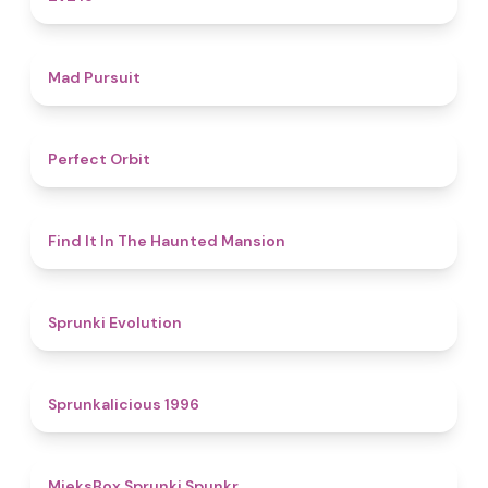
4.6
Mad Pursuit
4.6
Perfect Orbit
4.7
Find It In The Haunted Mansion
4.7
Sprunki Evolution
4.4
Sprunkalicious 1996
4.9
MieksBox Sprunki Spunkr