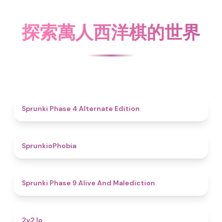
探索萬人西洋棋的世界
4.9
Sprunki Phase 4 Alternate Edition
4.7
SprunkioPhobia
5
Sprunki Phase 9 Alive And Malediction
4.5
2v2 Io