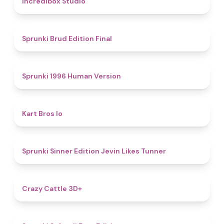
Incredibox Studio
4.9
Sprunki Brud Edition Final
5
Sprunki 1996 Human Version
4.4
Kart Bros Io
4.8
Sprunki Sinner Edition Jevin Likes Tunner
4.5
Crazy Cattle 3D+
4.9