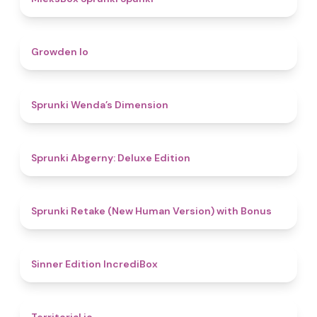
4.8
Growden Io
4.5
Sprunki Wenda’s Dimension
4.9
Sprunki Abgerny: Deluxe Edition
4.5
Sprunki Retake (New Human Version) with Bonus
4.8
Sinner Edition IncrediBox
4.9