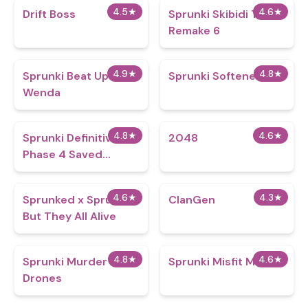
4.5
★
4.6
★
Drift Boss
Sprunki Skibidi Toilet
Remake 6
4.9
★
4.8
★
Sprunki Beat Up
Sprunki Softened
Wenda
4.8
★
4.6
★
Sprunki Definitive
2048
Phase 4 Saved
Archive
4.6
★
4.3
★
Sprunked x Sprunki
ClanGen
But They All Alive
4.8
★
4.6
★
Sprunki Murder
Sprunki Misfit Mix
Drones