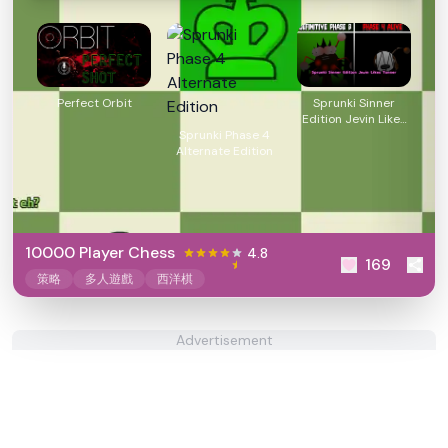
Perfect Orbit
Sprunki Sinner
Edition Jevin Likes
Sprunki Phase 4
Tunner
Alternate Edition
10000 Player Chess
4.8
169
策略
多人遊戲
西洋棋
Advertisement