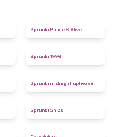
4.4
4.8
Sprunki Phase 6 Alive
4.7
5
Sprunki 1996
4.3
4.9
Sprunki midnight upheaval
4.4
4.3
Sprunki Ships
4.3
4.3