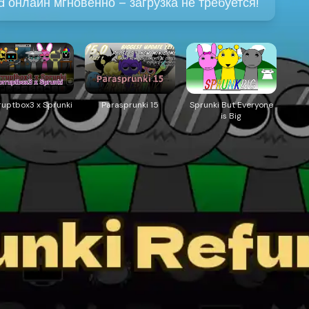
d онлайн мгновенно – загрузка не требуется!
ruptbox3 x Sprunki
Parasprunki 15
Sprunki But Everyone
is Big