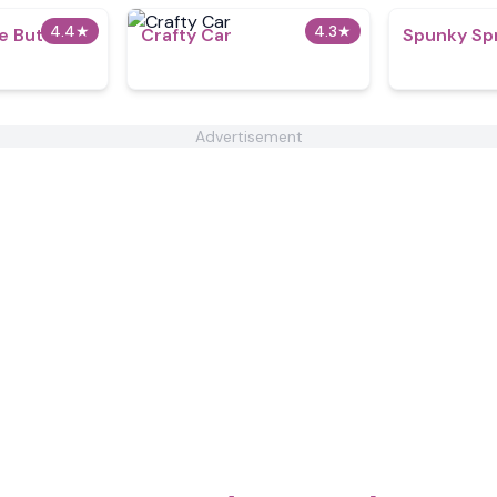
4.4
★
4.3
★
 But All
Crafty Car
Spunky Sp
Advertisement