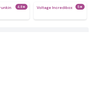
4.8
★
5
★
runkin
Voltage Incredibox