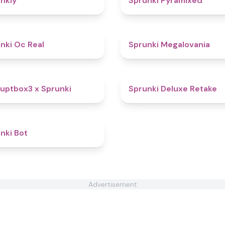
nkly
Sprunki Pyramixed
4.5
nki Oc Real
Sprunki Megalovania
4.6
uptbox3 x Sprunki
Sprunki Deluxe Retake
4.5
nki Bot
Advertisement