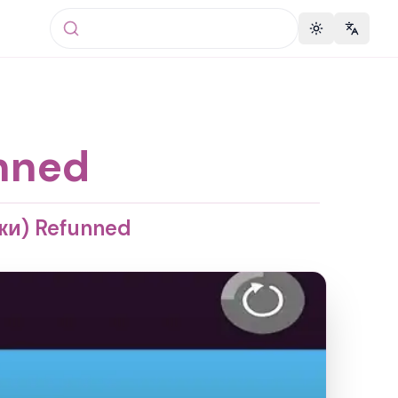
Toggle theme
Change 
nned
ки) Refunned