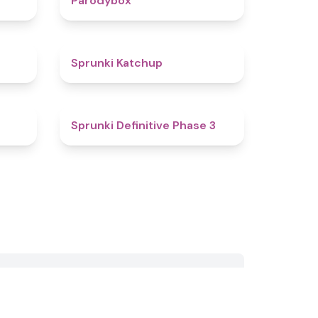
Parodybox
4.5
4
Sprunki Katchup
4.1
4.5
Sprunki Definitive Phase 3