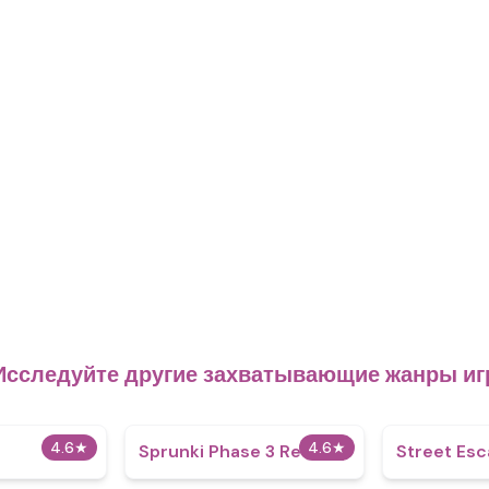
Исследуйте другие захватывающие жанры иг
4.6
★
4.6
★
Sprunki Phase 3 ReSkin
Street Es