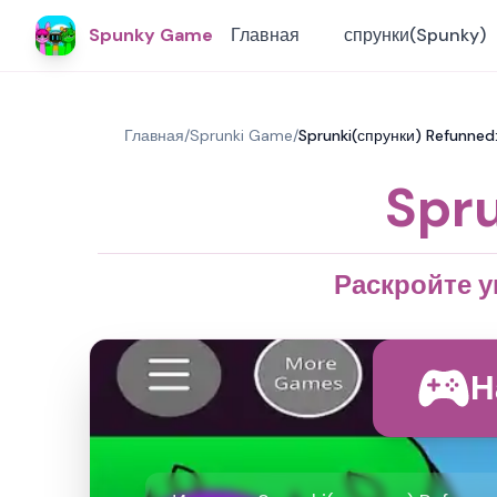
Spunky Game
Главная
спрунки(Spunky)
Главная
/
Sprunki Game
/
Sprunki(спрунки) Refunned
Spr
Раскройте у
Н