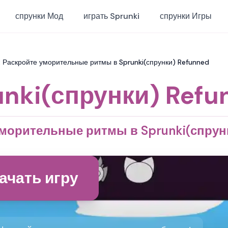
спрунки Мод
играть Sprunki
спрунки Игры
: Раскройте уморительные ритмы в Sprunki(спрунки) Refunned
unki(спрунки) Refu
морительные ритмы в Sprunki(спрун
ачать игру