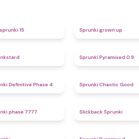
5
sprunki 15
Sprunki grown up
4.6
nkstard
Sprunki Pyramixed 0.9
4.7
nki Definitive Phase 4
Sprunki Chaotic Good
5
nki phase 7777
Slickback Sprunki
4.7