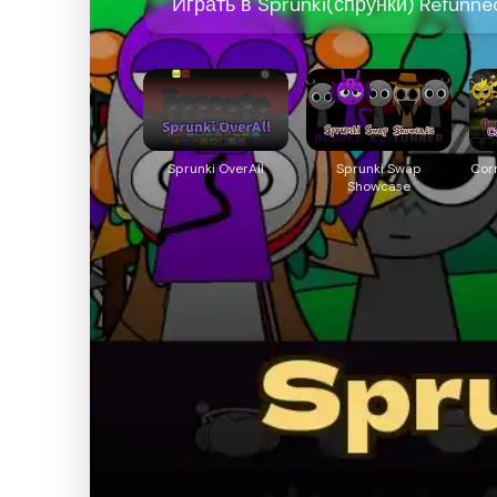
Играть в Sprunki(спрунки) Refunne
Sprunki OverAll
Sprunki Swap
Cor
Showcase