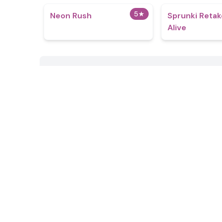
5
★
Neon Rush
Sprunki Retake
Alive