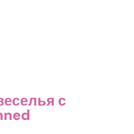
веселья с
nned