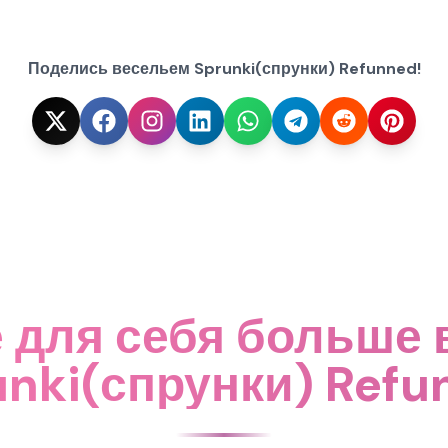
Поделись весельем Sprunki(спрунки) Refunned!
 для себя больше 
unki(спрунки) Refu