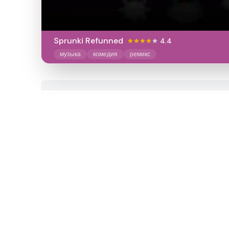
Sprunki Refunned
4.4
музыка
комедия
ремикс