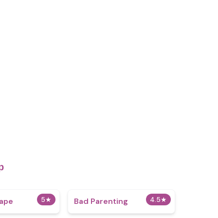
р
5
★
4.5
★
cape
Bad Parenting