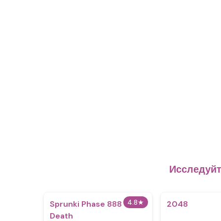
Исследуйт
4.8
★
Sprunki Phase 888
2048
Death