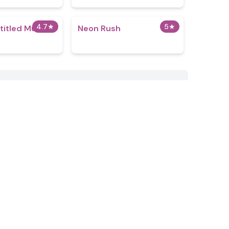
4.7
★
5
★
titled Music
Neon Rush