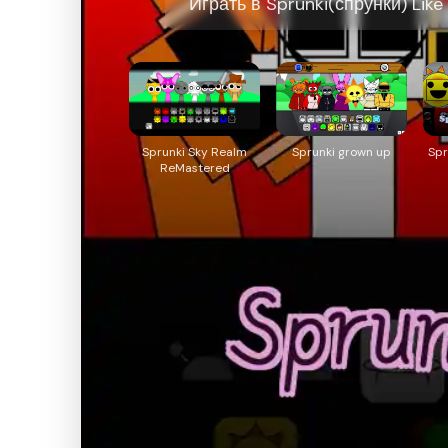
Играть в Sprunki(спрунки) Like
Sprunki Sky Realm
Sprunki grown up
Spr
ReMastered