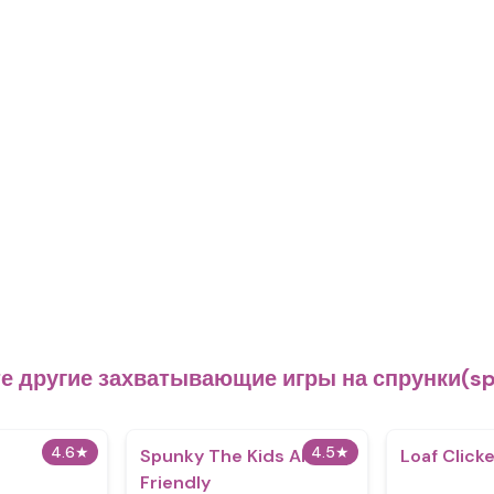
е другие захватывающие игры на спрунки(sp
4.6
★
4.5
★
Spunky The Kids Are
Loaf Click
Friendly