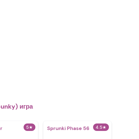
unky) игра
5
★
4.5
★
er
Sprunki Phase 56