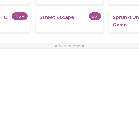
4.5
★
5
★
 10
Street Escape
Sprunki Un
Game
Advertisement