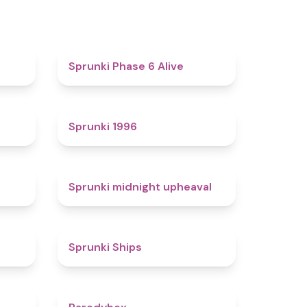
4.4
4.8
Sprunki Phase 6 Alive
4.7
5
Sprunki 1996
4.3
4.9
Sprunki midnight upheaval
4.4
4.3
Sprunki Ships
4.3
4.3