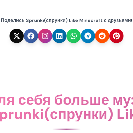
Поделись Sprunki(спрунки) Like Minecraft с друзьями!
ля себя больше м
prunki(спрунки) Li