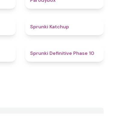
Parodybox
4.5
4
Sprunki Katchup
4.1
4.7
Sprunki Definitive Phase 10