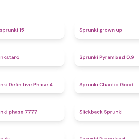
5
sprunki 15
Sprunki grown up
4.6
nkstard
Sprunki Pyramixed 0.9
4.7
nki Definitive Phase 4
Sprunki Chaotic Good
5
nki phase 7777
Slickback Sprunki
4.7