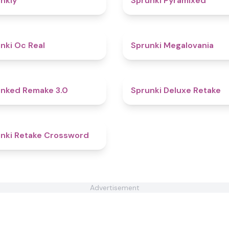
nkly
Sprunki Pyramixed
4.5
nki Oc Real
Sprunki Megalovania
4.4
nked Remake 3.0
Sprunki Deluxe Retake
4.5
nki Retake Crossword
Advertisement