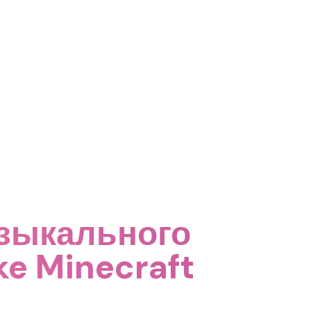
узыкального
ke Minecraft