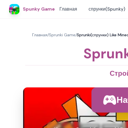
Spunky Game
Главная
спрунки(Spunky)
Главная
/
Sprunki Game
/
Sprunki(спрунки) Like Minec
Sprunk
Строй
На