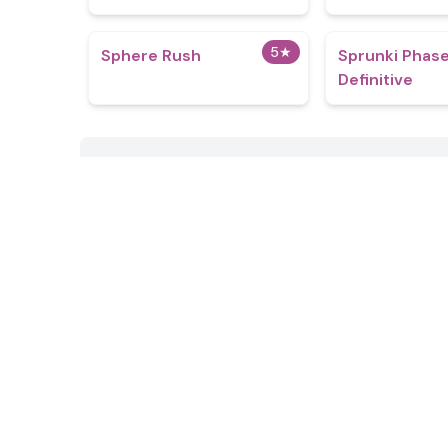
5
★
Sphere Rush
Sprunki Phase
Definitive