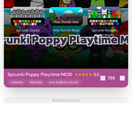
Sprunki Wade
Pink Funcki Mod
Sprunki Retake
Modded
Night Mode
Sprunki Poppy Playtime MOD
5.0
196
хоррор
музыка
incredibox-mod
Advertisement