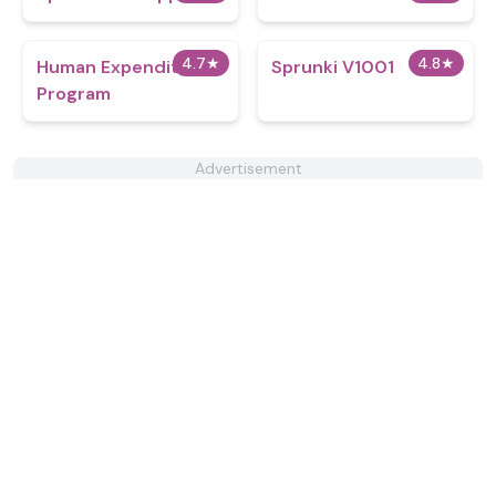
4.7
★
4.8
★
Human Expenditure
Sprunki V1001
Program
Advertisement