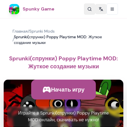
Spunky Game
Change langu
Главная
/
Sprunki Mods
Sprunki(спрунки) Poppy Playtime MOD: Жуткое
/
создание музыки
Sprunki(спрунки) Poppy Playtime MOD:
Жуткое создание музыки
Начать игру
Играйте в Sprunki(спрунки) Poppy Playtime
MOD онлайн, скачивать не нужно!