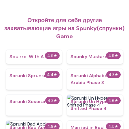
Откройте для себя другие
захватывающие игры на Spunky(спрунки)
Game
4.5
★
4.9
★
Squirrel With A Gun
Spunky Mustard
4.4
★
4.8
★
Sprunki Sprunkr 2.0
Sprunki Alphabet lore
Arabic Phase 3
4.3
★
4.6
★
Sprunki Sosoranki
Sprunki Un Hyper
Shifted Phase 4
4.9
★
4.5
★
Sprunki Bad Apple
Married in Red