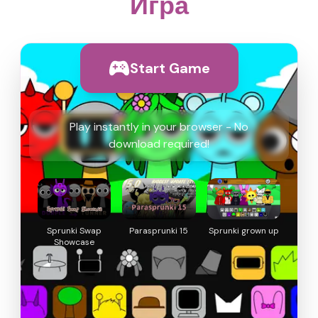
Игра
Start Game
Play instantly in your browser - No
download required!
Sprunki Swap
Parasprunki 15
Sprunki grown up
Showcase