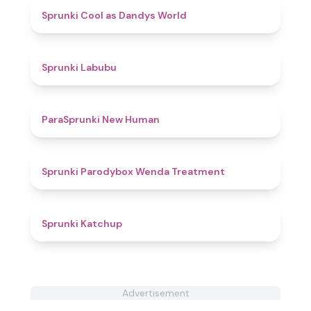
4.4
Sprunki Cool as Dandys World
4.5
Sprunki Labubu
4.7
ParaSprunki New Human
4.8
Sprunki Parodybox Wenda Treatment
4
Sprunki Katchup
Advertisement